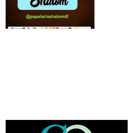
Famílias com crianças também encontram no Papaya
uma opção diferenciada para celebrar a data. O
restaurante conta com playground, permitindo que os
pequenos se divirtam enquanto pais e avós aproveitam a
refeição com mais tranquilidade. A proposta faz da casa
uma alternativa para quem busca reunir diferentes
gerações em um mesmo ambiente, com conforto e
segurança.
Happy hour para brindar a data