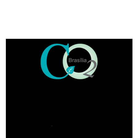
COMENTE ABAIXO:
WhatsApp
Facebook
Twitter
Messenger
LinkedIn
Share