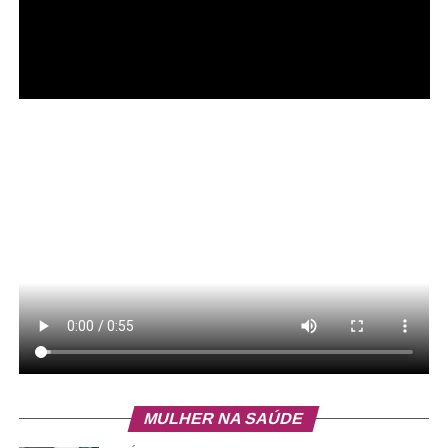
Música ao vivo:
Matheus Henrique (Voz e Violão), das
13h às 16h
ADVERTISEMENT
MULHER NA SAÚDE