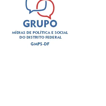
domingo. Pensando nesses diferentes estilos de
celebração, o Papaya Bar e Gastronomia preparou uma
experiência completa para transformar a data em um
momento de convivência, boa gastronomia e muitas
histórias compartilhadas.
Mais do que um restaurante ou um bar, o Papaya nasceu
com a proposta de ser um espaço onde as pessoas
tenham vontade de permanecer. Gastronomia autoral,
coquetelaria, música ao vivo, atendimento acolhedor e
ambientes cuidadosamente planejados fazem parte da
identidade da casa, que recebe desde casais e grupos de
amigos até famílias de diferentes gerações.
ADVERTISEMENT