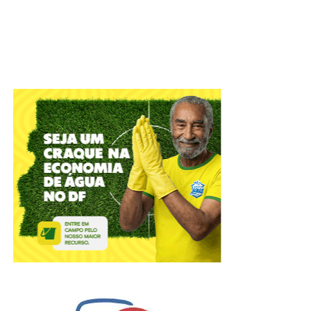
No Dia dos Pais, há quem prefira reunir toda a família em
volta da mesa para um almoço caprichado, quem
aproveite a data para brindar com os filhos em um happy
hour ou quem escolha um jantar especial para encerrar o