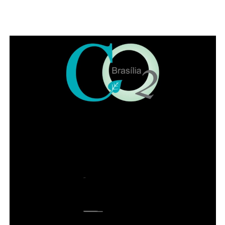
“
A boa mesa aproxima as pessoas, mas o que realmente
marca uma lembrança é o tempo que passamos juntos. O
Dia dos Pais é um convite para desacelerar e celebrar
essas relações. Queremos que cada família encontre no
Papaya o ambiente ideal para viver esse momento, seja
em um almoço completo, em um chope no fim da tarde ou
em um jantar especial
“, afirma
Neiara Biberg
, sócia-