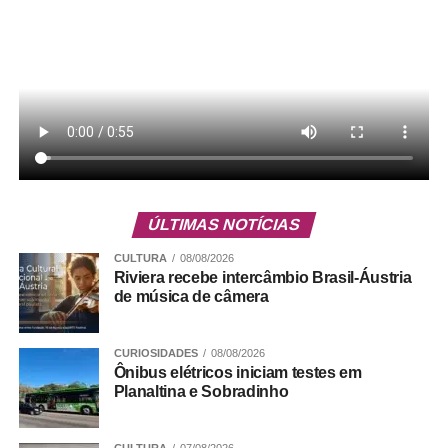
ÚLTIMAS NOTÍCIAS
CULTURA
08/08/2026
Riviera recebe intercâmbio Brasil-Áustria
de música de câmera
CURIOSIDADES
08/08/2026
Ônibus elétricos iniciam testes em
Para completar a experiência, o almoço será embalado
Planaltina e Sobradinho
por música ao vivo, criando o clima perfeito para celebrar
a data em família. A trilha sonora ficará por conta