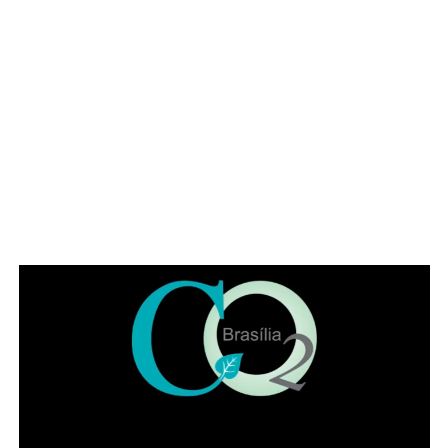
No Papaya, o Dia dos Pais vai além da refeição. É um
convite para desacelerar, brindar histórias, reunir
diferentes gerações e transformar um almoço, um happy
hour ou um jantar em uma lembrança que permanece
muito depois do último brinde.
SERVIÇO
Dia dos Pais no Papaya Bar e Gastronomia
ADVERTISEMENT