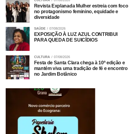
de
Matheus Henrique
, em apresentação solo de voz e
CULTURA
07/08/2026
Revista Explanada Mulher estreia com foco
violão, com um repertório que passeia pelos clássicos da
no protagonismo feminino, equidade e
MPB e do pop rock.
diversidade
Para encerrar a refeição, sobremesas como o tradicional
SAÚDE
07/08/2026
EXPOSIÇÃO À LUZ AZUL CONTRIBUI
Creme de Papaya com esferas de licor de cassis, o Petit
PARA QUEDA DE SUICÍDIOS
Gateau de doce de leite e o clássico Pudim de Leite
ajudam a prolongar o momento à mesa.
CULTURA
07/08/2026
Festa de Santa Clara chega à 10ª edição e
Pais com filhos pequenos encontram conforto para
mantém viva uma tradição de fé e encontro
toda a família
no Jardim Botânico
ADVERTISEMENT