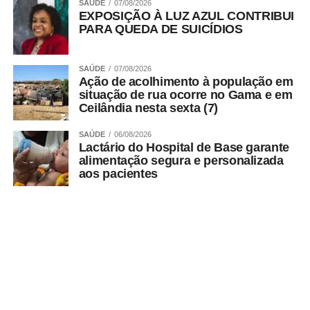
SAÚDE
07/08/2026
EXPOSIÇÃO À LUZ AZUL CONTRIBUI
Endereço:
SQS 215, Bloco A, Brasília-DF
PARA QUEDA DE SUICÍDIOS
Instagram:
@papayabaregastronomia
SAÚDE
07/08/2026
Ação de acolhimento à população em
Diferenciais:
Playground para crianças, ambiente
situação de rua ocorre no Gama e em
climatizado, espaço para grupos, música ao vivo,
Ceilândia nesta sexta (7)
manobrista e escolta, para as mulheres, até o veículo, no
período noturno .
SAÚDE
06/08/2026
Lactário do Hospital de Base garante
alimentação segura e personalizada
aos pacientes
ADVERTISEMENT