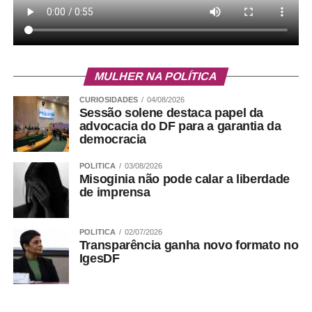
Independentemente do horário escolhido, o convite do
Papaya é para que a comemoração aconteça no ritmo
das boas conversas. A casa oferece uma carta de vinhos
com rótulos nacionais e internacionais, drinks exclusivos
MULHER NA POLÍTICA
preparados pela equipe de coquetelaria e clássicos que
agradam aos mais diferentes paladares. Entre as
CURIOSIDADES
04/08/2026
criações autorais estão o Atlântica Gin, o Pampa Spritz, o
Sessão solene destaca papel da
advocacia do DF para a garantia da
Salt Honey e o Encantado.
democracia
POLITICA
03/08/2026
ADVERTISEMENT
Misoginia não pode calar a liberdade
de imprensa
POLITICA
02/07/2026
Transparência ganha novo formato no
IgesDF