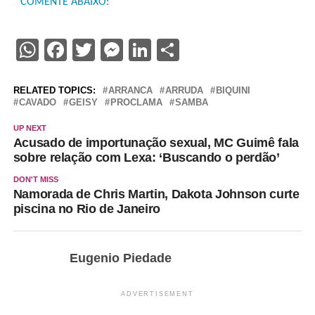
COMENTE ABAIXO:
WhatsApp
Facebook
Twitter
Messenger
LinkedIn
Share
RELATED TOPICS:
ARRANCA
ARRUDA
BIQUINI
CAVADO
GEISY
PROCLAMA
SAMBA
UP NEXT
Acusado de importunação sexual, MC Guimê fala
sobre relação com Lexa: ‘Buscando o perdão’
DON'T MISS
Namorada de Chris Martin, Dakota Johnson curte
piscina no Rio de Janeiro
Eugenio Piedade
ADVERTISEMENT