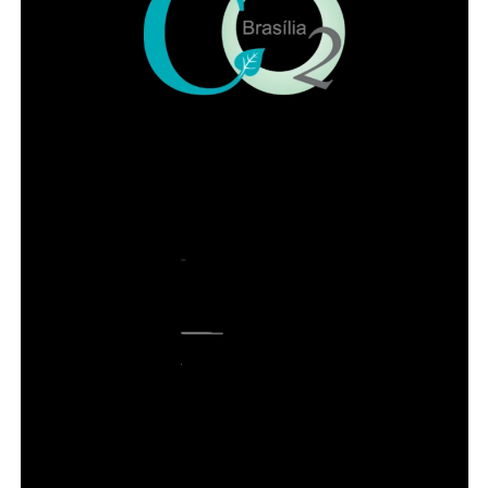
Para muitos filhos adultos, o programa ideal é encontrar o
pai no fim da tarde para um chope gelado, boa conversa
e petiscos. E os adeptos do happy hour podem desfrutar
de chopp Brahma geladíssimo, drinks clássicos, com e
sem álcool e autorais, além de uma seleção de petiscos
que elevam a tradicional comida de boteco. Combina
combinação perfeita para celebrar a data.
ADVERTISEMENT
Leia Também:
Concurso para a escolha do Rei Momo, Rainha e Cidadãos do Samba de Cuiabá será nesta quarta-feira (24)