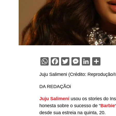
WhatsApp
Facebook
Twitter
Messenge
Linked
Sha
Juju Salimeni (Crédito: Reprodução/
DA REDAÇÃO
i
Juju Salimeni
usou os stories do In
honesta sobre o sucesso de “
Barbie
desde sua estreia na quinta, 20.