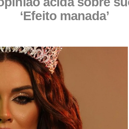
opinião ácida sobre su
‘Efeito manada’