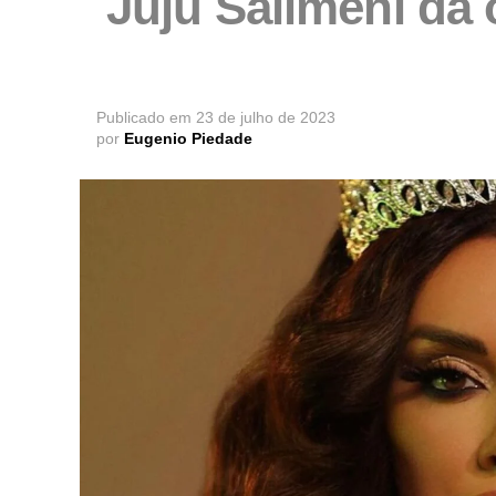
Juju Salimeni dá 
Publicado em
23 de julho de 2023
por
Eugenio Piedade