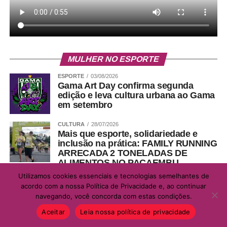
MULHER NO ESPORTE
ESPORTE
03/08/2026
Gama Art Day confirma segunda
edição e leva cultura urbana ao Gama
em setembro
CULTURA
28/07/2026
Mais que esporte, solidariedade e
inclusão na prática: FAMILY RUNNING
ARRECADA 2 TONELADAS DE
ALIMENTOS NO PACAEMBU
Utilizamos cookies essenciais e tecnologias semelhantes de
DIVERSAS
06/07/2026
acordo com a nossa Política de Privacidade e, ao continuar
Jogo entre Cruzeiro (MG) e Grêmio
navegando, você concorda com estas condições.
(RS) tem 60 vagas para o trabalho de
ambulantes
Aceitar
Leia nossa política de privacidade