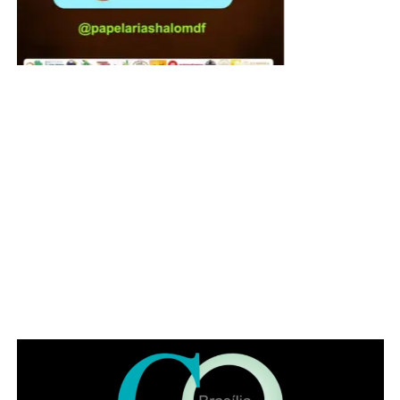
O Festival conta com recursos e estruturas de
acessibilidade
Pet friendly
COMENTE ABAIXO: