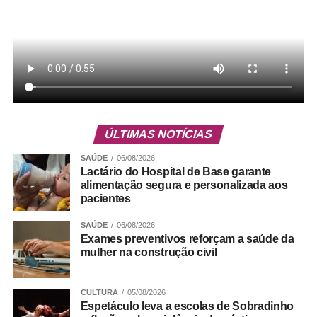
Serviço
Gama Art Day – 2ª edição
Pista de Skate – Setor Norte – Gama
ÚLTIMAS NOTÍCIAS
SAÚDE
06/08/2026
Lactário do Hospital de Base garante
ADVERTISEMENT
alimentação segura e personalizada aos
pacientes
SAÚDE
06/08/2026
Exames preventivos reforçam a saúde da
mulher na construção civil
CULTURA
05/08/2026
Espetáculo leva a escolas de Sobradinho