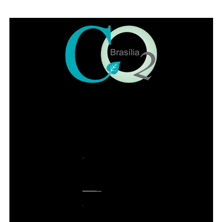
criativa dos espaços públicos e ampliar o acesso da
população a experiências artísticas gratuitas e de
qualidade. Estão confirmadas as apresentações da
banda Garage Fuzz, principal atração desta edição, além
de bandas do Distrito Federal como Lumma e Kids Grace.
A programação também contará com artistas visuais,
grafiteiros, quadrinistas, artesãos, feirinha de adoção de
animais, e outras atrações que serão anunciadas no
início de setembro.
Leia Também:
Com Rayssa Leal, SLS
divulga lista de atletas da última
etapa antes das Olimpíadas
A acessibilidade também é um dos pilares do projeto. O
festival, que conta com o apoio do Fundo de Apoio à
Cultura da Secretaria de Cultura do Distrito Federal (FAC
– DF), disponibilizará intérpretes de Libras,
audiodescrição, audioguia, comunicação acessível e