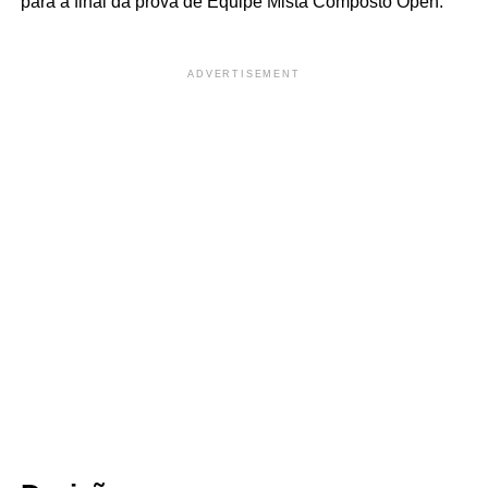
para a final da prova de Equipe Mista Composto Open.
ADVERTISEMENT