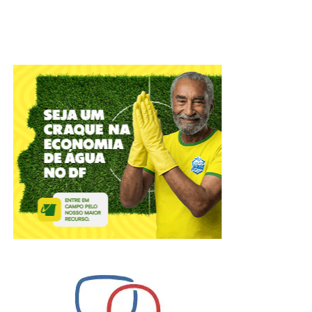
que ocupará a Pista de Skate do Setor Leste do Gama
(RA II) com música, arte urbana, economia criativa e
formação cultural. Com entrada gratuita, o evento reunirá
artistas do Distrito Federal e convidados nacionais em
uma programação voltada a toda a comunidade, que terá
como um de seus destaques a revitalização da própria
pista de skate por meio de intervenções de grafite
realizadas ao longo do dia.
“
O Gama Art Day foi concebido para valorizar a produção
artística da cidade e fortalecer a cultura produzida nas
regiões administrativas do Distrito Federal. A iniciativa
reúne diferentes linguagens, como grafite, quadrinhos,
artesanato, dança e literatura independente, promovendo
o diálogo entre artistas, comunidade e novos públicos
”,
afirma
Priscilla Silva
, produtora cultural e proponente do
projeto.