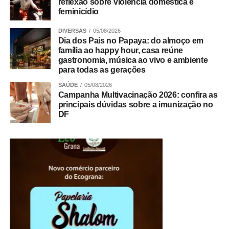
reflexão sobre violência doméstica e
feminicídio
DIVERSAS
05/08/2026
Dia dos Pais no Papaya: do almoço em
família ao happy hour, casa reúne
gastronomia, música ao vivo e ambiente
para todas as gerações
SAÚDE
05/08/2026
A partir das 09h
Campanha Multivacinação 2026: confira as
principais dúvidas sobre a imunização no
DF
Entrada franca
Indicação livre
ADVERTISEMENT