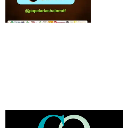
A presidente do Instituto de Advogados do Distrito
Federal, Jaqueline de Domênico, agradeceu a
participação ativa de cada um daqueles que dedicaram
seu tempo e para que o órgão de se consolidasse como
uma das mais respeitadas instituições jurídicas do DF.
“Nossos agradecimentos a todos que, em diferentes
gerações, contribuíram para fortalecer uma instituição que
permanece fiel a seus princípios desde 1970. Celebrar os
56 anos do IADF é honrar aqueles que construíram a
nossa história, valorizar quem a mantém viva e renovar o
compromisso de fortalecer o IADF para as próximas
gerações”, pontuou Jaqueline.
Leia Também:
Michelle diz que vai
mandar abraço de Bolsonaro a Trump
e fala em perseguição do Judiciário