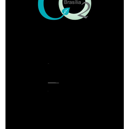
Também participaram da solenidade a ministra
convocada do Superior Tribunal de Justiça (STJ) Nilsoni
de Freitas e o orador oficial da IADF, Pedro Gordilho. Ao
final do evento receberam homenagens os membros da
mesa da sessão solene, os integrantes da diretoria
executiva e demais advogados que participaram da
história da instituição.
Presidente honorário do IADF, Francisco Lacerda Neto
falou em nome dos homenageados. Entre lembranças,
citou advogados de renome no DF, como Sepúlveda
Pertence, Sigmaringa Seixas e Maurício Correa. Lacerda
Neto recordou que o Instituto começou com 57
fundadores de diversas cidades brasileiras. “Uma das
brincadeiras da época é que ninguém acha que o
advogado seja santo, mas todo mundo espera que faça
milagres”, brincou.