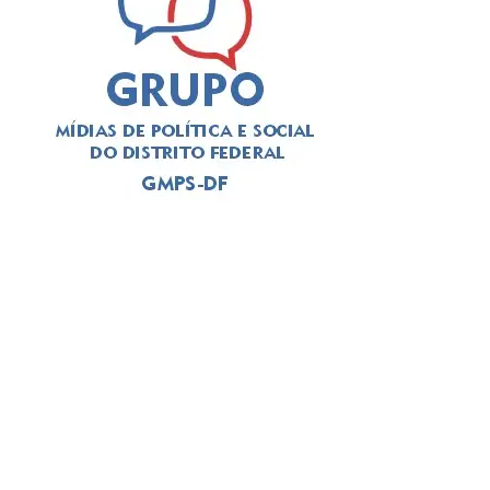
A solenidade foi presidida pelo
deputado Thiago
Manzoni (PL)
, que substituiu a
deputada Jaqueline
Silva (MDB)
, autora da iniciativa para a realização do
evento. Em seu pronunciamento, Manzoni, que é
advogado, alertou para a importância da categoria
durante o atual momento de “crise institucional que
assola o Brasil”. O deputado exaltou a categoria a se
posicionar, como em outros momentos históricos. “É
necessário que a advocacia se levante tendo em vista os
muitos direitos desrespeitados no Brasil, como, por
exemplo, a avocação de competência para abertura de
inquérito sem prerrogativa de foro”, citou o parlamentar.