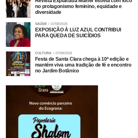
Revista Explanada Mulher estreia com foco
públicas e para o fortalecimento da segurança jurídica no
no protagonismo feminino, equidade e
DF.
diversidade
Trabalho Coletivo
SAÚDE
07/08/2026
EXPOSIÇÃO À LUZ AZUL CONTRIBUI
PARA QUEDA DE SUICÍDIOS
ADVERTISEMENT
CULTURA
07/08/2026
Festa de Santa Clara chega à 10ª edição e
mantém viva uma tradição de fé e encontro
no Jardim Botânico