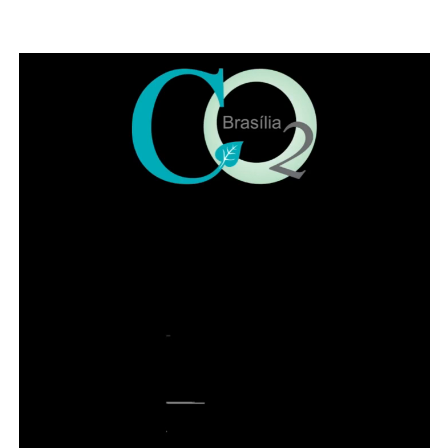
Representando a Federação Nacional dos Institutos dos
Advogados, Eduardo Lycurgo ressaltou que “sempre que
as trevas se impuseram ou ameaçaram a sociedade os
advogados ajudam a iluminar o bom caminho”. No IADF,
segundo ele, a “categoria trabalha de braços dados na
disseminação da cultura jurídica para que a sociedade
possa andar pelo caminho da correção”.
Leia Também:
Cinco oficinas de
acessórios automotivos localizadas
no Setor H Norte, em
Taguatinga, foram alvos de operação
desencadeada pela Polícia Civil
(PCDF)
Já o presidente da OAB-DF, Paulo Maurício Braz
Siqueira, destacou o trabalho conjunto com o IADF e a
importância da advocacia para a democracia. Ele