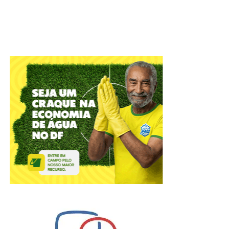
A Câmara Legislativa celebrou, nesta terça-feira (4), os
56
anos do Instituto de Advogados do Distrito Federal
(IADF)
. A sessão solene, em plenário, relembrou
momentos marcantes da entidade que atua na difusão
científica, com o objetivo de defender o Estado
Democrático de Direito e colaborar com o Poder Público
no aperfeiçoamento das práticas jurídico-administrativas.
ADVERTISEMENT