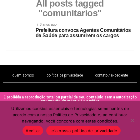
All posts tagged
"comunitarios"
3 anos ago
Prefeitura convoca Agentes Comunitários
de Saúde para assumirem os cargos
quem somos
política de privacidade
contato / expediente
É proibida a reprodução total ou parcial de seu conteúdo sem a autorização
por escrito do autor e / ou editor
Utilizamos cookies essenciais e tecnologias semelhantes de
Copyright © 2022 - Todos os direitos reservados ao PORTAL BRAZIL
acordo com a nossa Política de Privacidade e, ao continuar
MULHER
navegando, você concorda com estas condições.
Aceitar
Leia nossa política de privacidade