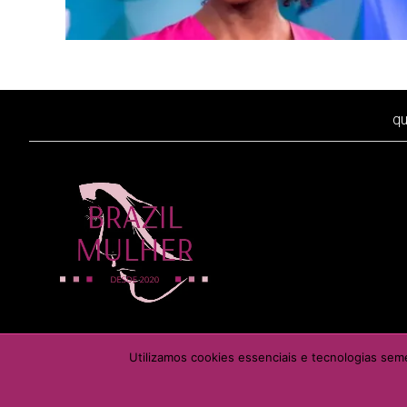
q
É proibida a reprodução
Utilizamos cookies essenciais e tecnologias sem