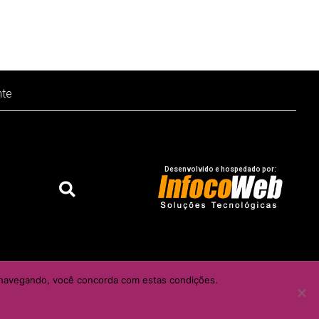
nte
Desenvolvido e hospedado por:
o do autor e / ou editor
ar navegando, você concorda com estas condições.