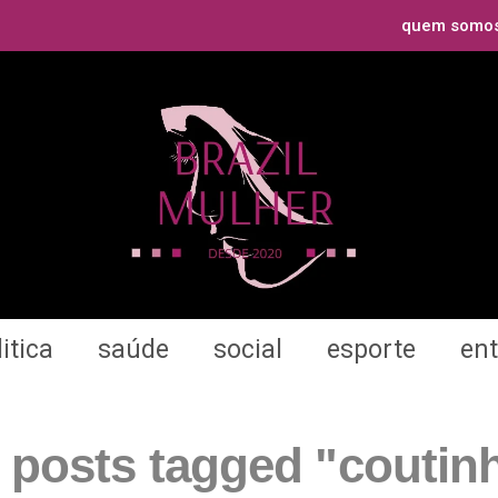
quem somo
itica
saúde
social
esporte
en
l posts tagged "coutin