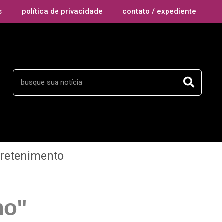
s
política de privacidade
contato / expediente
tretenimento
ho"