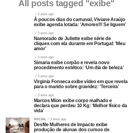
All posts tagged "exibe"
3 anos ago
À poucos dias do carnaval, Viviane Araújo
exibe agenda lotada: ‘Amores!!! Se liguem’
3 anos ago
Namorado de Juliette exibe série de
cliques com ela durante em Portugal: ‘Meu
amor’
3 anos ago
Simaria exibe corpão e revela novo
procedimento estético: ‘Um dia de beleza’
3 anos ago
Virginia Fonseca exibe vídeo em que revela
para o marido sobre gravidez: ‘Terceira’
3 anos ago
Marcos Mion exibe corpo malhado e
declara que perdeu 10 Kg: ‘Melhor físico da
vida’
SOCIAL
3 anos ago
Desfile Mulheres de Impacto exibe
produção de alunas dos cursos de