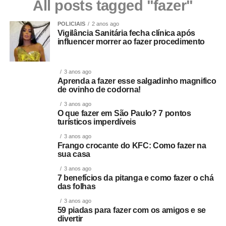
All posts tagged "fazer"
POLICIAIS
2 anos ago
Vigilância Sanitária fecha clínica após
influencer morrer ao fazer procedimento
3 anos ago
Aprenda a fazer esse salgadinho magnifico
de ovinho de codorna!
3 anos ago
O que fazer em São Paulo? 7 pontos
turísticos imperdíveis
3 anos ago
Frango crocante do KFC: Como fazer na
sua casa
3 anos ago
7 benefícios da pitanga e como fazer o chá
das folhas
3 anos ago
59 piadas para fazer com os amigos e se
divertir