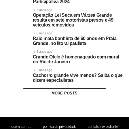
Participativa 2024
3 anos ago
Operação Lei Seca em Várzea Grande
resulta em sete motoristas presos e 49
veículos removidos
3 anos ago
Raio mata banhista de 60 anos em Praia
Grande, no litoral paulista
3 anos ago
Grande Otelo é homenageado com mural
no Rio de Janeiro
3 anos ago
Cachorro grande vive menos? Saiba o que
dizem especialistas
MORE POSTS
quem somos
política de privacidade
contato / expediente