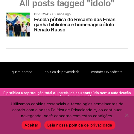
All posts tagged "idolo"
DIVERSAS
2 anos ago
Escola pública do Recanto das Emas
ganha biblioteca e homenageia ídolo
Renato Russo
quem somos
política de privacidade
contato / expediente
É proibida a reprodução total ou parcial de seu conteúdo sem a autorização
por escrito do autor e / ou editor
Utilizamos cookies essenciais e tecnologias semelhantes de
Copyright © 2022 - Todos os direitos reservados ao PORTAL BRAZIL
acordo com a nossa Política de Privacidade e, ao continuar
MULHER
navegando, você concorda com estas condições.
Aceitar
Leia nossa política de privacidade