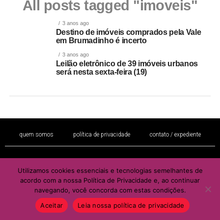
All posts tagged "imoveis"
3 anos ago
Destino de imóveis comprados pela Vale
em Brumadinho é incerto
3 anos ago
Leilão eletrônico de 39 imóveis urbanos
será nesta sexta-feira (19)
quem somos
política de privacidade
contato / expediente
É proibida a reprodução total ou parcial de seu conteúdo sem a autorização
Utilizamos cookies essenciais e tecnologias semelhantes de
por escrito do autor e / ou editor
acordo com a nossa Política de Privacidade e, ao continuar
navegando, você concorda com estas condições.
Copyright © 2022 - Todos os direitos reservados ao PORTAL BRAZIL
MULHER
Aceitar
Leia nossa política de privacidade