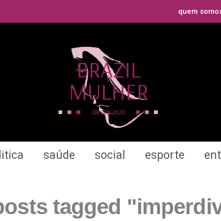
quem somo
itica
saúde
social
esporte
en
 posts tagged "imperdiv