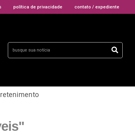
s
política de privacidade
contato / expediente
tretenimento
eis"