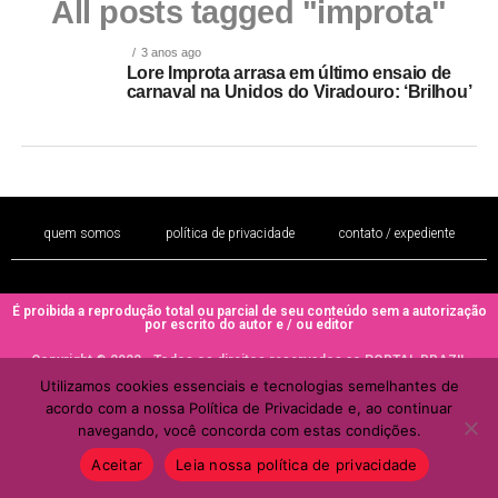
All posts tagged "improta"
3 anos ago
Lore Improta arrasa em último ensaio de
carnaval na Unidos do Viradouro: ‘Brilhou’
quem somos
política de privacidade
contato / expediente
É proibida a reprodução total ou parcial de seu conteúdo sem a autorização
por escrito do autor e / ou editor
Copyright © 2022 - Todos os direitos reservados ao PORTAL BRAZIL
MULHER
Utilizamos cookies essenciais e tecnologias semelhantes de
acordo com a nossa Política de Privacidade e, ao continuar
navegando, você concorda com estas condições.
Aceitar
Leia nossa política de privacidade