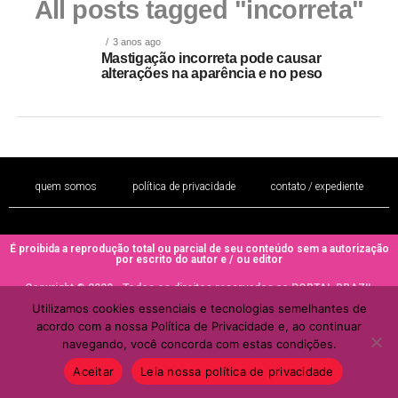
All posts tagged "incorreta"
3 anos ago
Mastigação incorreta pode causar
alterações na aparência e no peso
quem somos
política de privacidade
contato / expediente
É proibida a reprodução total ou parcial de seu conteúdo sem a autorização
por escrito do autor e / ou editor
Copyright © 2022 - Todos os direitos reservados ao PORTAL BRAZIL
MULHER
Utilizamos cookies essenciais e tecnologias semelhantes de
acordo com a nossa Política de Privacidade e, ao continuar
navegando, você concorda com estas condições.
Aceitar
Leia nossa política de privacidade