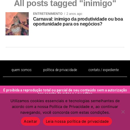
All posts tagged "inimigo"
ENTRETENIMENTO
2 anos ago
Carnaval: inimigo da produtividade ou boa
oportunidade para os negócios?
quem somos
política de privacidade
contato / expediente
É proibida a reprodução total ou parcial de seu conteúdo sem a autorização
por escrito do autor e / ou editor
Utilizamos cookies essenciais e tecnologias semelhantes de
Copyright © 2022 - Todos os direitos reservados ao PORTAL BRAZIL
acordo com a nossa Política de Privacidade e, ao continuar
MULHER
navegando, você concorda com estas condições.
Aceitar
Leia nossa política de privacidade