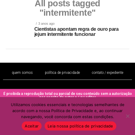
All posts tagged
"intermitente"
3 anos ago
Cientistas apontam regra de ouro para
jejum intermitente funcionar
quem somos
política de privacidade
contato / expediente
É proibida a reprodução total ou parcial de seu conteúdo sem a autorização
por escrito do autor e / ou editor
Utilizamos cookies essenciais e tecnologias semelhantes de
Copyright © 2022 - Todos os direitos reservados ao PORTAL BRAZIL
acordo com a nossa Política de Privacidade e, ao continuar
MULHER
navegando, você concorda com estas condições.
Aceitar
Leia nossa política de privacidade