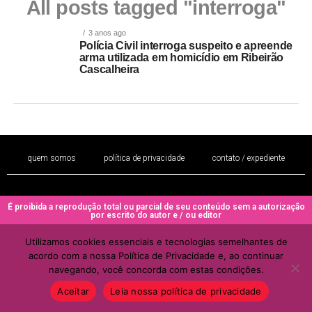
All posts tagged "interroga"
3 anos ago
Polícia Civil interroga suspeito e apreende
arma utilizada em homicídio em Ribeirão
Cascalheira
quem somos
política de privacidade
contato / expediente
É proibida a reprodução total ou parcial de seu conteúdo sem a autorização
por escrito do autor e / ou editor
Copyright © 2022 - Todos os direitos reservados ao PORTAL BRAZIL
Utilizamos cookies essenciais e tecnologias semelhantes de
MULHER
acordo com a nossa Política de Privacidade e, ao continuar
navegando, você concorda com estas condições.
Aceitar
Leia nossa política de privacidade