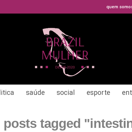
quem somo
itica
saúde
social
esporte
en
l posts tagged "intesti