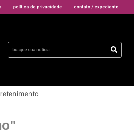
s
política de privacidade
contato / expediente
tretenimento
no"