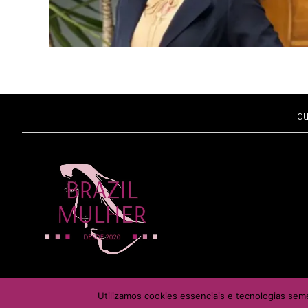
q
É proibida a reprodução
Utilizamos cookies essenciais e tecnologias sem