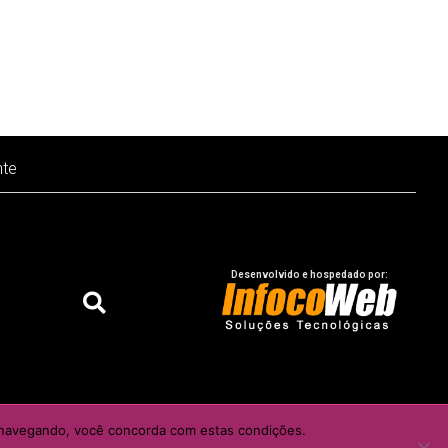
nte
Desenvolvido e hospedado por:
o do autor e / ou editor
ar navegando, você concorda com estas condições.