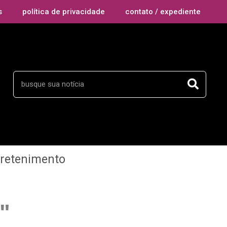
s
política de privacidade
contato / expediente
tretenimento
s"