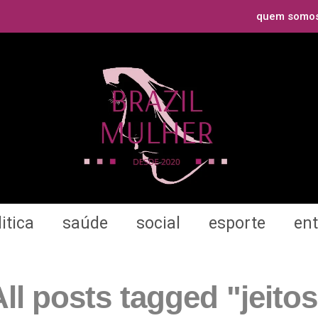
quem somo
itica
saúde
social
esporte
en
ll posts tagged "jeito