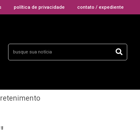
s
política de privacidade
contato / expediente
tretenimento
"