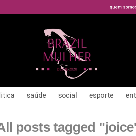
quem somo
itica
saúde
social
esporte
en
All posts tagged "joice