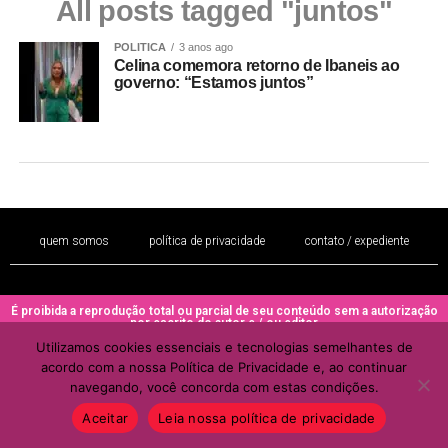
All posts tagged "juntos"
POLITICA
3 anos ago
Celina comemora retorno de Ibaneis ao
governo: “Estamos juntos”
quem somos
política de privacidade
contato / expediente
É proibida a reprodução total ou parcial de seu conteúdo sem a autorização
por escrito do autor e / ou editor
Utilizamos cookies essenciais e tecnologias semelhantes de
Copyright © 2022 - Todos os direitos reservados ao PORTAL BRAZIL
acordo com a nossa Política de Privacidade e, ao continuar
MULHER
navegando, você concorda com estas condições.
Aceitar
Leia nossa política de privacidade