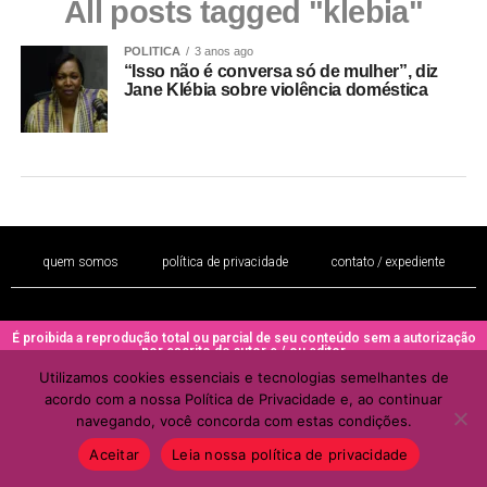
All posts tagged "klebia"
POLITICA
3 anos ago
“Isso não é conversa só de mulher”, diz
Jane Klébia sobre violência doméstica
quem somos
política de privacidade
contato / expediente
É proibida a reprodução total ou parcial de seu conteúdo sem a autorização
por escrito do autor e / ou editor
Utilizamos cookies essenciais e tecnologias semelhantes de
Copyright © 2022 - Todos os direitos reservados ao PORTAL BRAZIL
acordo com a nossa Política de Privacidade e, ao continuar
MULHER
navegando, você concorda com estas condições.
Aceitar
Leia nossa política de privacidade