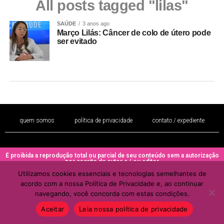
All posts tagged "lilas"
SAÚDE
3 anos ago
Março Lilás: Câncer de colo de útero pode
ser evitado
quem somos
política de privacidade
contato / expediente
É proibida a reprodução total ou parcial de seu conteúdo sem a autorização
por escrito do autor e / ou editor
Utilizamos cookies essenciais e tecnologias semelhantes de
Copyright © 2022 - Todos os direitos reservados ao PORTAL BRAZIL
acordo com a nossa Política de Privacidade e, ao continuar
MULHER
navegando, você concorda com estas condições.
Aceitar
Leia nossa política de privacidade