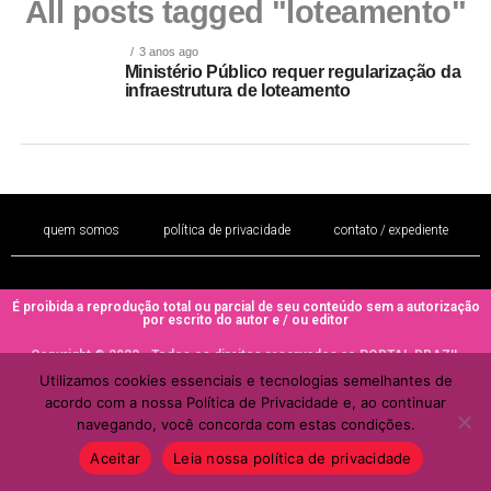
All posts tagged "loteamento"
3 anos ago
Ministério Público requer regularização da
infraestrutura de loteamento
quem somos
política de privacidade
contato / expediente
É proibida a reprodução total ou parcial de seu conteúdo sem a autorização
por escrito do autor e / ou editor
Copyright © 2022 - Todos os direitos reservados ao PORTAL BRAZIL
MULHER
Utilizamos cookies essenciais e tecnologias semelhantes de
acordo com a nossa Política de Privacidade e, ao continuar
navegando, você concorda com estas condições.
Aceitar
Leia nossa política de privacidade