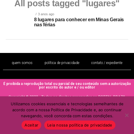
All posts tagged "lugares"
3 anos ago
8 lugares para conhecer em Minas Gerais
nas férias
quem somos
política de privacidade
contato / expediente
É proibida a reprodução total ou parcial de seu conteúdo sem a autorização
por escrito do autor e / ou editor
Copyright © 2022 - Todos os direitos reservados ao PORTAL BRAZIL
MULHER
Utilizamos cookies essenciais e tecnologias semelhantes de
acordo com a nossa Política de Privacidade e, ao continuar
navegando, você concorda com estas condições.
Aceitar
Leia nossa política de privacidade