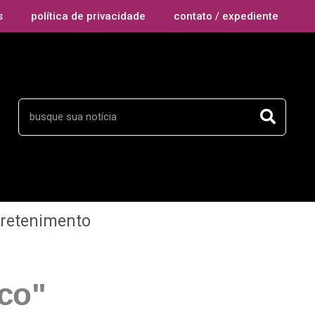
s
política de privacidade
contato / expediente
tretenimento
ico"