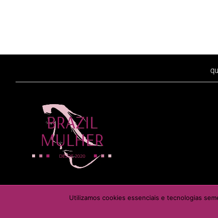
q
É proibida a reprodução
Utilizamos cookies essenciais e tecnologias sem