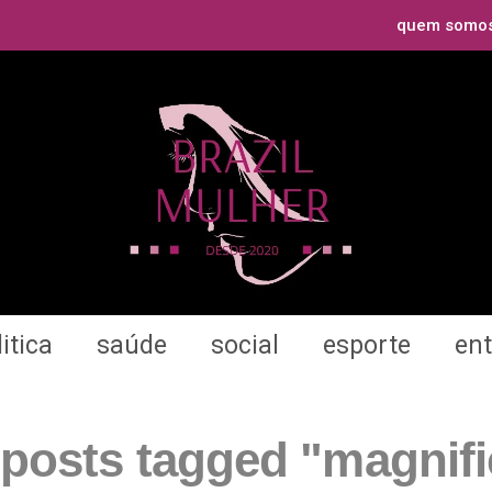
quem somo
itica
saúde
social
esporte
en
 posts tagged "magnif