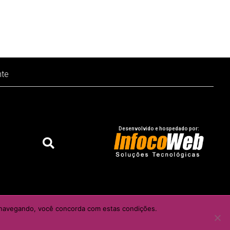
nte
Desenvolvido e hospedado por:
o do autor e / ou editor
ar navegando, você concorda com estas condições.