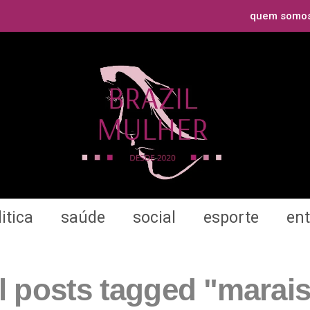
quem somo
itica
saúde
social
esporte
en
l posts tagged "marai