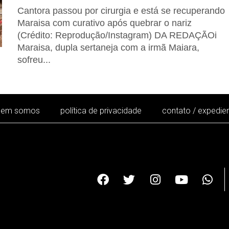
Cantora passou por cirurgia e está se recuperando
Maraisa com curativo após quebrar o nariz
(Crédito: Reprodução/Instagram) DA REDAÇÃOi
Maraisa, dupla sertaneja com a irmã Maiara,
sofreu...
uem somos
política de privacidade
contato / expedie