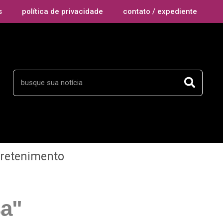
s
política de privacidade
contato / expediente
tretenimento
sa"