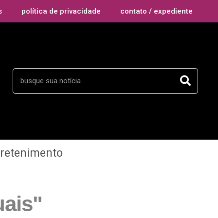
s
política de privacidade
contato / expediente
tretenimento
uais"