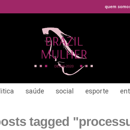
quem somo
itica
saúde
social
esporte
en
posts tagged "process