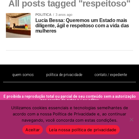
All posts tagged "respeitoso"
POLITICA
3 anos ago
Lucia Bessa: Queremos um Estado mais
diligente, ágil e respeitoso com a vida das
mulheres
quem somos
política de privacidade
contato / expediente
É proibida a reprodução total ou parcial de seu conteúdo sem a autorização
por escrito do autor e / ou editor
Utilizamos cookies essenciais e tecnologias semelhantes de
Copyright © 2022 - Todos os direitos reservados ao PORTAL BRAZIL
acordo com a nossa Política de Privacidade e, ao continuar
MULHER
navegando, você concorda com estas condições.
Aceitar
Leia nossa política de privacidade