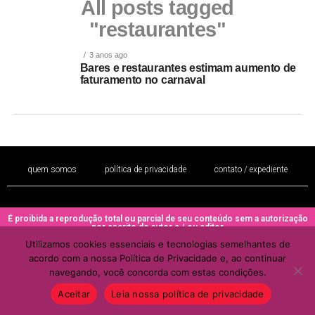
All posts tagged
"restaurantes"
3 anos ago
Bares e restaurantes estimam aumento de
faturamento no carnaval
quem somos
política de privacidade
contato / expediente
É proibida a reprodução total ou parcial de seu conteúdo sem a autorização
por escrito do autor e / ou editor
Utilizamos cookies essenciais e tecnologias semelhantes de
Copyright © 2022 - Todos os direitos reservados ao PORTAL BRAZIL
acordo com a nossa Política de Privacidade e, ao continuar
MULHER
navegando, você concorda com estas condições.
Aceitar
Leia nossa política de privacidade