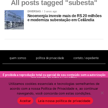
All posts tagged "subesta"
DIVERSAS
3 anos ago
Neoenergia investe mais de R$ 20 milhões
e moderniza subestação em Ceilândia
quem somos
política de privacidade
contato / expediente
É proibida a reprodução total ou parcial de seu conteúdo sem a autorização
por escrito do autor e / ou editor
Utilizamos cookies essenciais e tecnologias semelhantes de
Copyright © 2022 - Todos os direitos reservados ao PORTAL BRAZIL
acordo com a nossa Política de Privacidade e, ao continuar
MULHER
navegando, você concorda com estas condições.
Aceitar
Leia nossa política de privacidade