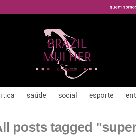
quem somo
itica
saúde
social
esporte
en
ll posts tagged "supe