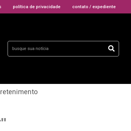
s
política de privacidade
contato / expediente
tretenimento
r"