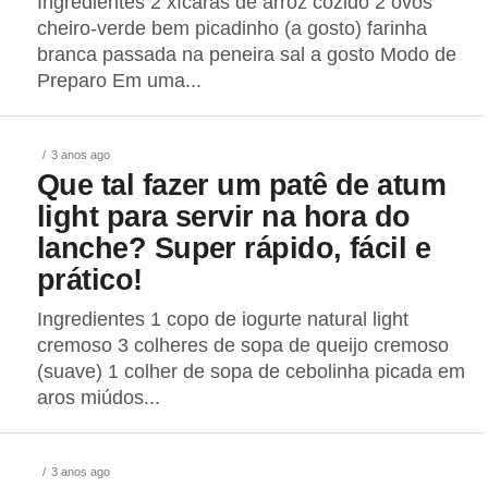
Ingredientes 2 xícaras de arroz cozido 2 ovos
cheiro-verde bem picadinho (a gosto) farinha
branca passada na peneira sal a gosto Modo de
Preparo Em uma...
3 anos ago
Que tal fazer um patê de atum
light para servir na hora do
lanche? Super rápido, fácil e
prático!
Ingredientes 1 copo de iogurte natural light
cremoso 3 colheres de sopa de queijo cremoso
(suave) 1 colher de sopa de cebolinha picada em
aros miúdos...
3 anos ago