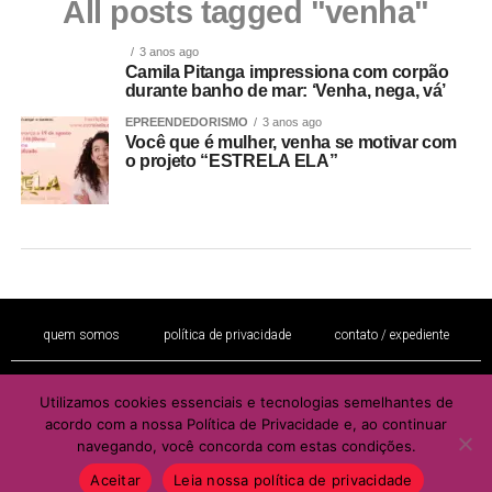
All posts tagged "venha"
3 anos ago
Camila Pitanga impressiona com corpão
durante banho de mar: ‘Venha, nega, vá’
EPREENDEDORISMO
3 anos ago
Você que é mulher, venha se motivar com
o projeto “ESTRELA ELA”
quem somos
política de privacidade
contato / expediente
Utilizamos cookies essenciais e tecnologias semelhantes de
É proibida a reprodução total ou parcial de seu conteúdo sem a autorização
acordo com a nossa Política de Privacidade e, ao continuar
por escrito do autor e / ou editor
navegando, você concorda com estas condições.
Copyright © 2022 - Todos os direitos reservados ao PORTAL BRAZIL
MULHER
Aceitar
Leia nossa política de privacidade