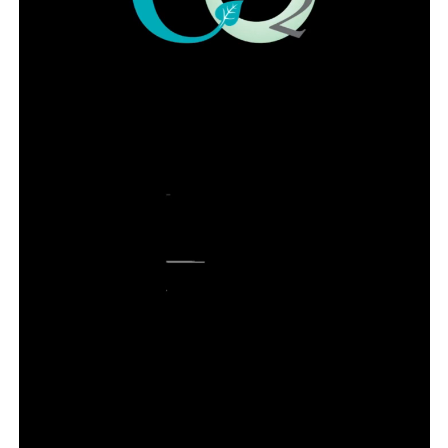
A seleção considera como diferencial fellowship com
duração superior a 12 meses em áreas como retina e
vítreo, glaucoma, córnea, catarata e cirurgia refrativa,
plástica ocular, estrabismo, oftalmopediatria, neuro-
oftalmologia, uveítes, oncologia ocular ou órbita.
Inscrições
As inscrições devem ser feitas exclusivamente
neste
link
, onde também estão disponíveis os editais completos
e os cronogramas das seleções.