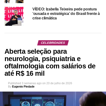
VÍDEO: Izabella Teixeira pede postura
‘ousada e estratégica’ do Brasil frente à
crise climática
CELEBRIDADES
Aberta seleção para
neurologia, psiquiatria e
oftalmologia com salários de
até R$ 16 mil
Published
3 semanas ago
on
20 de julho de 2026
By
Eugenio Piedade