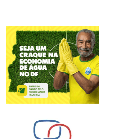
Técnicos de enfermagem em neurologia, psiquiatras e
oftalmologistas têm novas oportunidades em processos
seletivos destinados à formação de cadastro reserva, com
remunerações que chegam a R$ 16.030,94.
As contratações poderão ocorrer em regime
indeterminado, conforme a necessidade das unidades
administradas pelo instituto. As cargas horárias mínimas
variam entre 24 e 36 horas semanais.
Os cargos oferecem benefícios como auxílio-transporte,
alimentação para jornadas superiores a seis horas,
auxílio-saúde, clube de benefícios com descontos em
estabelecimentos parceiros, abono semestral, folga no
mês de aniversário, folga para acompanhamento de
filho(a) em reunião escolar, auxílios maternidade e
paternidade estendidos e auxílio-funeral, conforme os
normativos internos e os acordos coletivos de trabalho.
Veja abaixo.