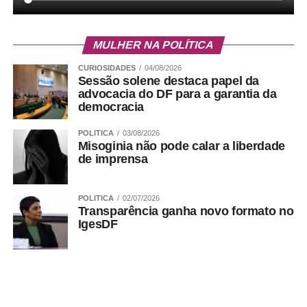
WhatsApp
Facebook
Twitter
Messenger
LinkedIn
Share
MULHER NA POLÍTICA
CURIOSIDADES
04/08/2026
Sessão solene destaca papel da
advocacia do DF para a garantia da
democracia
POLITICA
03/08/2026
Misoginia não pode calar a liberdade
de imprensa
POLITICA
02/07/2026
Transparência ganha novo formato no
IgesDF