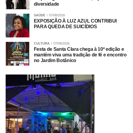
diversidade
SAÚDE
07/08/2026
EXPOSIÇÃO À LUZ AZUL CONTRIBUI
PARA QUEDA DE SUICÍDIOS
CULTURA
07/08/2026
Festa de Santa Clara chega à 10ª edição e
mantém viva uma tradição de fé e encontro
no Jardim Botânico
⇒ Oftalmologista
O
Edital nº 073/2026
prevê cadastro reserva com
remuneração de R$ 13.359,56 e jornada mínima de 24
horas semanais.
É necessário graduação em medicina reconhecida pelo