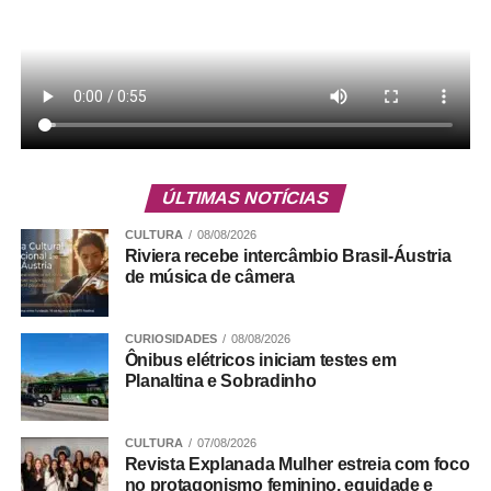
⇒ Psiquiatra
O
Edital nº 072/2026
contempla cadastro reserva com
ÚLTIMAS NOTÍCIAS
remuneração bruta de R$ 16.030,94 e carga horária
mínima de 24 horas semanais. Candidatos devem ter
CULTURA
08/08/2026
Riviera recebe intercâmbio Brasil-Áustria
graduação em medicina reconhecida pelo MEC, registro
de música de câmera
no Conselho Regional de Medicina (CRM), residência
completa ou título de especialista em psiquiatria e
experiência mínima de seis meses na área.
CURIOSIDADES
08/08/2026
Ônibus elétricos iniciam testes em
Planaltina e Sobradinho
ADVERTISEMENT
CULTURA
07/08/2026
Revista Explanada Mulher estreia com foco
no protagonismo feminino, equidade e