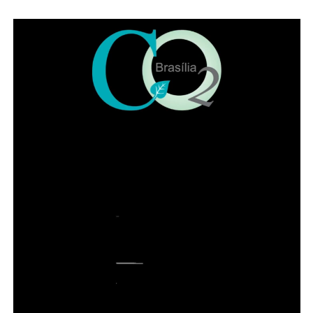
O
Edital nº 071/2026
prevê cadastro reserva com
remuneração bruta de R$ 3.405,40 e carga horária
mínima de 36 horas semanais. Para participar, é
necessário ter formação técnica em enfermagem
reconhecida pelo Ministério da Educação (MEC), registro
no Conselho Regional de Enfermagem (Coren) e
experiência mínima de seis meses na assistência a
pacientes internados.
Leia Também:
Fernanda Torres
brinca ao ser chamada de ‘sensação’:
‘Estou por aí há décadas’
Também é exigida experiência mínima de seis meses em
videoeletroencefalografia, exame conhecido como vídeo-
EEG e utilizado para registrar, simultaneamente, a
atividade elétrica cerebral e as manifestações clínicas do
paciente. Entre os diferenciais estão experiência com