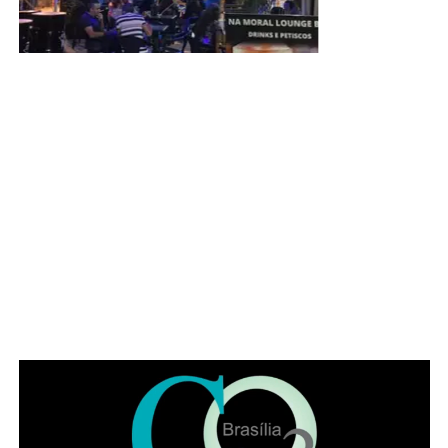
MEC, registro no CRM, residência ou título de
especialista em oftalmologia emitido pela Associação
Médica Brasileira (AMB) ou pelo Conselho Brasileiro de
Oftalmologia, além de experiência mínima de seis meses
na especialidade.
ADVERTISEMENT
Sasha Meneghel esclarece boatos sobre não ter ânus
Leia Também: