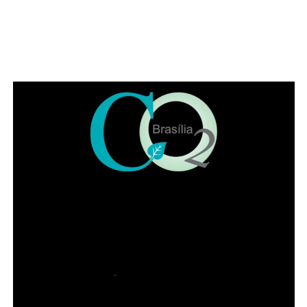
A nova linha 518.3 (expressa) sairá da rodoviária de
Sobradinho II, passando por Sobradinho, com
destino à Rodoviária do Plano Piloto, fazendo
embarques e desembarques somente dentro das
cidades. Ao todo, serão quatro viagens por dia, sendo
duas em cada sentido.