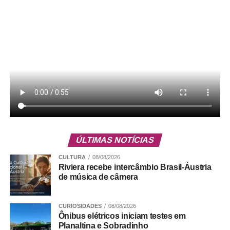
Horários saindo do Terminal Asa Sul: 6h25, 9h12
Linha 518.1
Horários saindo de Sobradinho II: 10h30
Linha 512.1
Horários saindo de Sobradinho – Quadra 18: 6h34
Linha 0.517
Horários saindo do Terminal Asa Sul: 17h30
Linha 0.501
Horários saindo de Sobradinho: 13h35 e 16h10
Horários saindo do Terminal Asa Sul: 12h22, 14h47 e
17h24
ÚLTIMAS NOTÍCIAS
Leia Também:
Zezé Di Camargo
CULTURA
08/08/2026
se derrete por Wanessa ao ver
Riviera recebe intercâmbio Brasil-Áustria
falar da filha no BBB: ‘Um pai
de música de câmera
orgulhoso’
CURIOSIDADES
08/08/2026
Linhas Novas
Ônibus elétricos iniciam testes em
Planaltina
Planaltina e Sobradinho