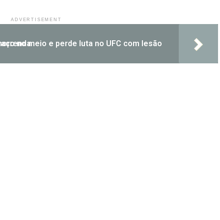
ADVERTISEMENT
leira quebra o braço no meio e perde luta no UFC com lesão horrenda