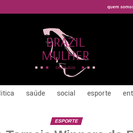
quem somo
itica
saúde
social
esporte
en
ESPORTE