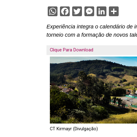
WhatsApp
Facebook
Twitter
Messenge
Linked
Sha
Experiência integra o calendário de
torneio com a formação de novos talen
Clique Para Download
CT Kirmayr (Divulgação)