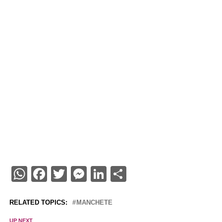
WhatsApp
Facebook
Twitter
Messenger
LinkedIn
Share
RELATED TOPICS:
MANCHETE
UP NEXT