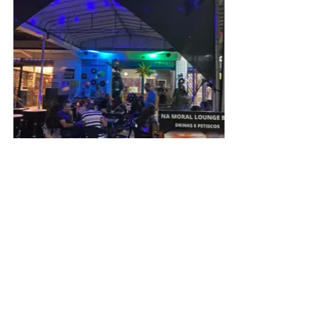
A presidente do Instituto de Advogados do Distrito
Federal, Jaqueline de Domênico, agradeceu a
participação ativa de cada um daqueles que dedicaram
seu tempo e para que o órgão de se consolidasse como
uma das mais respeitadas instituições jurídicas do DF.
“Nossos agradecimentos a todos que, em diferentes
gerações, contribuíram para fortalecer uma instituição que
permanece fiel a seus princípios desde 1970. Celebrar os
56 anos do IADF é honrar aqueles que construíram a
nossa história, valorizar quem a mantém viva e renovar o
compromisso de fortalecer o IADF para as próximas
gerações”, pontuou Jaqueline.
Leia Também:
60 anos de Adriana