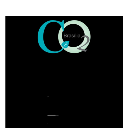
Adnet: dançando pela chegada de um
novo ciclo
Também participaram da solenidade a ministra
convocada do Superior Tribunal de Justiça (STJ) Nilsoni
de Freitas e o orador oficial da IADF, Pedro Gordilho. Ao
final do evento receberam homenagens os membros da
mesa da sessão solene, os integrantes da diretoria
executiva e demais advogados que participaram da
história da instituição.
Presidente honorário do IADF, Francisco Lacerda Neto
falou em nome dos homenageados. Entre lembranças,
citou advogados de renome no DF, como Sepúlveda
Pertence, Sigmaringa Seixas e Maurício Correa. Lacerda
Neto recordou que o Instituto começou com 57
fundadores de diversas cidades brasileiras. “Uma das
brincadeiras da época é que ninguém acha que o
advogado seja santo, mas todo mundo espera que faça