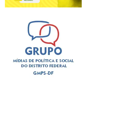
A solenidade foi presidida pelo
deputado Thiago
Manzoni (PL)
, que substituiu a
deputada Jaqueline
Silva (MDB)
, autora da iniciativa para a realização do
evento. Em seu pronunciamento, Manzoni, que é
advogado, alertou para a importância da categoria
durante o atual momento de “crise institucional que
assola o Brasil”. O deputado exaltou a categoria a se