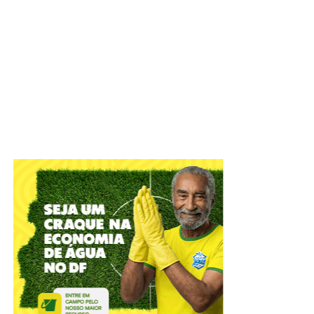
IADF tem objetivo de defender o Estado Democrático de
Direito e colaborar com o aperfeiçoamento das práticas
jurídico-administrativas
A Câmara Legislativa celebrou, nesta terça-feira (4), os
56
anos do Instituto de Advogados do Distrito Federal
(IADF)
. A sessão solene, em plenário, relembrou
momentos marcantes da entidade que atua na difusão
científica, com o objetivo de defender o Estado
Democrático de Direito e colaborar com o Poder Público
no aperfeiçoamento das práticas jurídico-administrativas.
ADVERTISEMENT