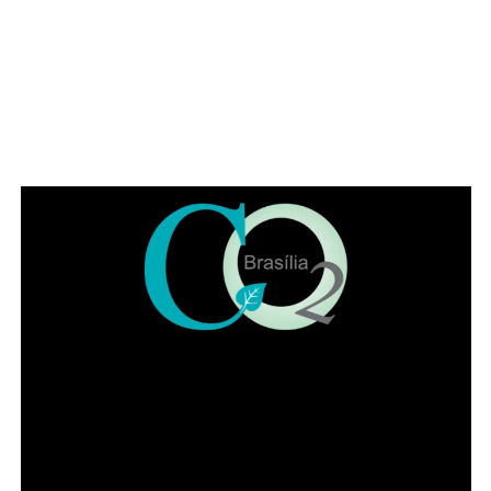
posicionar, como em outros momentos históricos. “É
necessário que a advocacia se levante tendo em vista os
muitos direitos desrespeitados no Brasil, como, por
exemplo, a avocação de competência para abertura de
inquérito sem prerrogativa de foro”, citou o parlamentar.
Representando a Federação Nacional dos Institutos dos
Advogados, Eduardo Lycurgo ressaltou que “sempre que
as trevas se impuseram ou ameaçaram a sociedade os
advogados ajudam a iluminar o bom caminho”. No IADF,
segundo ele, a “categoria trabalha de braços dados na
disseminação da cultura jurídica para que a sociedade
possa andar pelo caminho da correção”.
Leia Também:
Paula Belmonte é a
Terceira via para as eleições de 2026
no DF
Já o presidente da OAB-DF, Paulo Maurício Braz