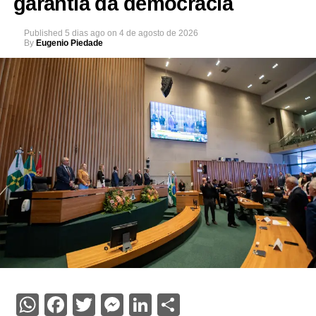
garantia da democracia
Published
5 dias ago
on
4 de agosto de 2026
By
Eugenio Piedade
WhatsApp
Facebook
Twitter
Messenger
LinkedIn
Share