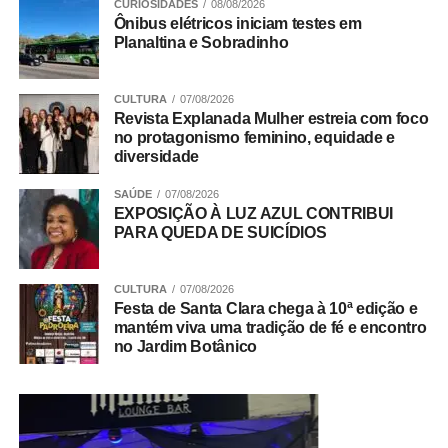
CURIOSIDADES
08/08/2026
justiça e a cidadania. A instituição também destacou sua
Ônibus elétricos iniciam testes em
contribuição para o aperfeiçoamento das políticas
Planaltina e Sobradinho
públicas e para o fortalecimento da segurança jurídica no
DF.
CULTURA
07/08/2026
Revista Explanada Mulher estreia com foco
Trabalho Coletivo
no protagonismo feminino, equidade e
diversidade
SAÚDE
07/08/2026
ADVERTISEMENT
EXPOSIÇÃO À LUZ AZUL CONTRIBUI
PARA QUEDA DE SUICÍDIOS
CULTURA
07/08/2026
Festa de Santa Clara chega à 10ª edição e
mantém viva uma tradição de fé e encontro
no Jardim Botânico