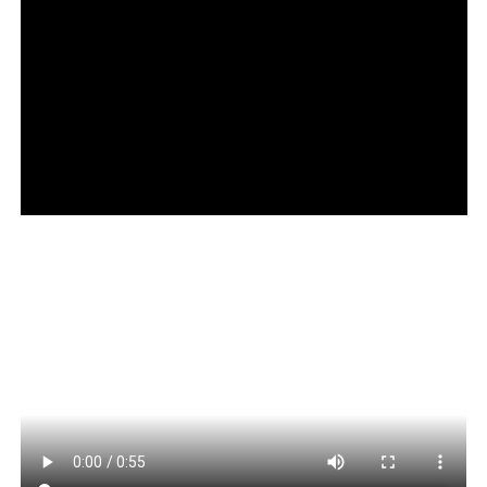
COMENTE ABAIXO:
WhatsApp
Facebook
Twitter
Messenger
LinkedIn
Share