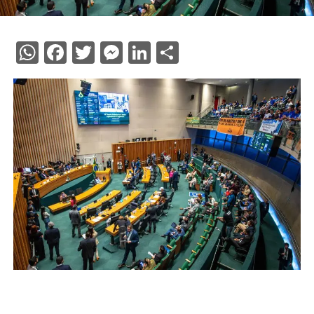
WhatsApp
Facebook
Twitter
Messenger
LinkedIn
Share