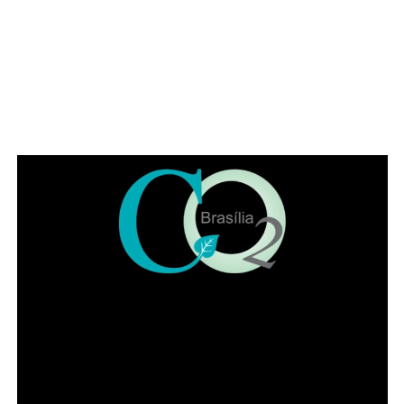
posicionar, como em outros momentos históricos. “É
necessário que a advocacia se levante tendo em vista os
muitos direitos desrespeitados no Brasil, como, por
exemplo, a avocação de competência para abertura de
inquérito sem prerrogativa de foro”, citou o parlamentar.
Representando a Federação Nacional dos Institutos dos
Advogados, Eduardo Lycurgo ressaltou que “sempre que
as trevas se impuseram ou ameaçaram a sociedade os
advogados ajudam a iluminar o bom caminho”. No IADF,
segundo ele, a “categoria trabalha de braços dados na
disseminação da cultura jurídica para que a sociedade
possa andar pelo caminho da correção”.
Leia Também:
Israel acusa Hamas de
mudar termos de cessar-fogo e
causar ‘crise de última hora’
Já o presidente da OAB-DF, Paulo Maurício Braz