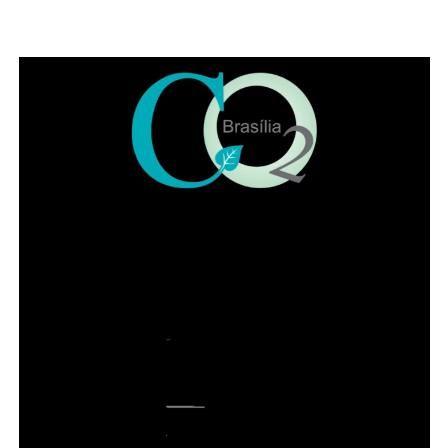
Mobilidade e Trânsito teve início
nesta quinta (3)
Também participaram da solenidade a ministra
convocada do Superior Tribunal de Justiça (STJ) Nilsoni
de Freitas e o orador oficial da IADF, Pedro Gordilho. Ao
final do evento receberam homenagens os membros da
mesa da sessão solene, os integrantes da diretoria
executiva e demais advogados que participaram da
história da instituição.
Presidente honorário do IADF, Francisco Lacerda Neto
falou em nome dos homenageados. Entre lembranças,
citou advogados de renome no DF, como Sepúlveda
Pertence, Sigmaringa Seixas e Maurício Correa. Lacerda
Neto recordou que o Instituto começou com 57
fundadores de diversas cidades brasileiras. “Uma das
brincadeiras da época é que ninguém acha que o
advogado seja santo, mas todo mundo espera que faça