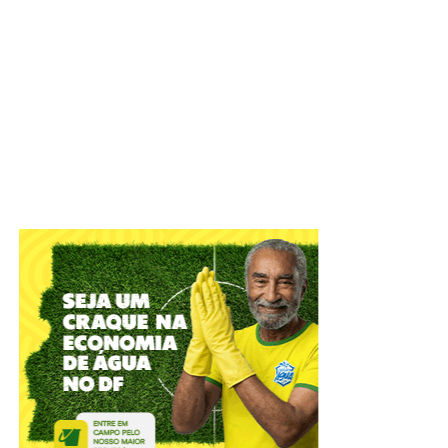
IADF tem objetivo de defender o Estado Democrático de
Direito e colaborar com o aperfeiçoamento das práticas
jurídico-administrativas
A Câmara Legislativa celebrou, nesta terça-feira (4), os
56
anos do Instituto de Advogados do Distrito Federal
(IADF)
. A sessão solene, em plenário, relembrou
momentos marcantes da entidade que atua na difusão
científica, com o objetivo de defender o Estado
Democrático de Direito e colaborar com o Poder Público
no aperfeiçoamento das práticas jurídico-administrativas.
ADVERTISEMENT