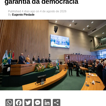
garantia da democracia
Published
4 dias ago
on
4 de agosto de 2026
By
Eugenio Piedade
WhatsApp
Facebook
Twitter
Messenger
LinkedIn
Share