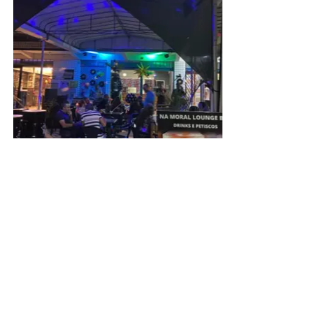
A presidente do Instituto de Advogados do Distrito
Federal, Jaqueline de Domênico, agradeceu a
participação ativa de cada um daqueles que dedicaram
seu tempo e para que o órgão de se consolidasse como
uma das mais respeitadas instituições jurídicas do DF.
“Nossos agradecimentos a todos que, em diferentes
gerações, contribuíram para fortalecer uma instituição que
permanece fiel a seus princípios desde 1970. Celebrar os
56 anos do IADF é honrar aqueles que construíram a
nossa história, valorizar quem a mantém viva e renovar o
compromisso de fortalecer o IADF para as próximas
gerações”, pontuou Jaqueline.
Leia Também:
15º Ciclo do