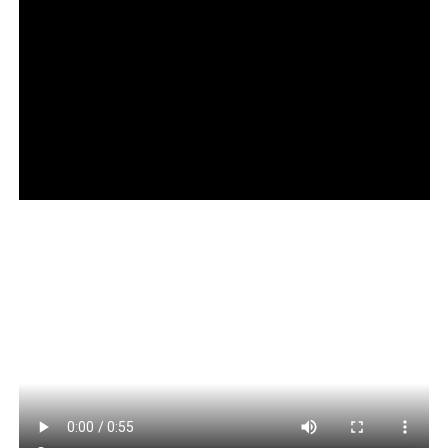
COMENTE ABAIXO:
WhatsApp
Facebook
Twitter
Messenger
LinkedIn
Share