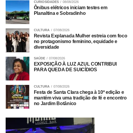
CURIOSIDADES
08/08/2026
justiça e a cidadania. A instituição também destacou sua
Ônibus elétricos iniciam testes em
contribuição para o aperfeiçoamento das políticas
Planaltina e Sobradinho
públicas e para o fortalecimento da segurança jurídica no
DF.
CULTURA
07/08/2026
Revista Explanada Mulher estreia com foco
Trabalho Coletivo
no protagonismo feminino, equidade e
diversidade
SAÚDE
07/08/2026
ADVERTISEMENT
EXPOSIÇÃO À LUZ AZUL CONTRIBUI
PARA QUEDA DE SUICÍDIOS
CULTURA
07/08/2026
Festa de Santa Clara chega à 10ª edição e
mantém viva uma tradição de fé e encontro
no Jardim Botânico