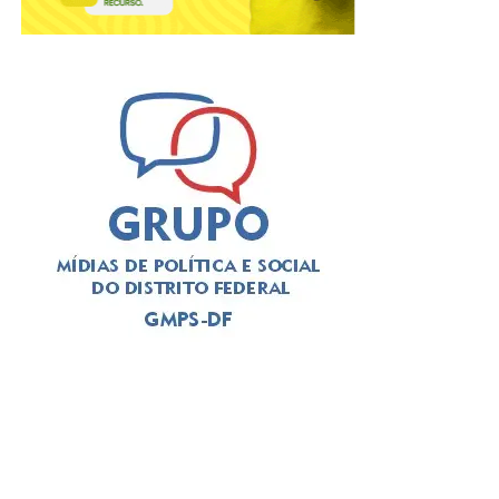
A solenidade foi presidida pelo
deputado Thiago
Manzoni (PL)
, que substituiu a
deputada Jaqueline
Silva (MDB)
, autora da iniciativa para a realização do
evento. Em seu pronunciamento, Manzoni, que é
advogado, alertou para a importância da categoria
durante o atual momento de “crise institucional que
assola o Brasil”. O deputado exaltou a categoria a se