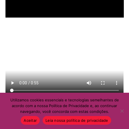
Utilizamos cookies essenciais e tecnologias semelhantes de
acordo com a nossa Política de Privacidade e, ao continuar
MULHER SOCIAL
navegando, você concorda com estas condições.
DIVERSAS
07/08/2026
Aceitar
Leia nossa política de privacidade
Semana termina com mais de mil