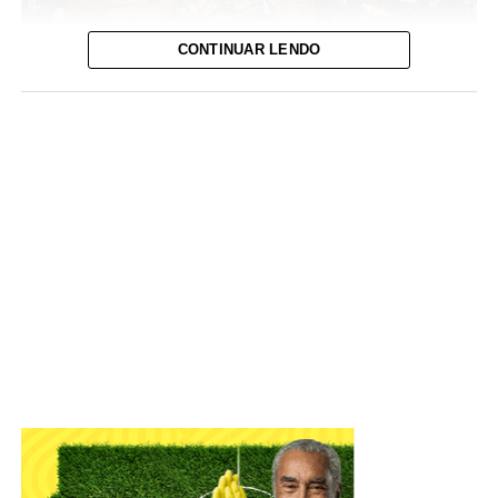
CONTINUAR LENDO
Foto: David Calaça / Agência CLDF
IADF tem objetivo de defender o Estado Democrático de
Direito e colaborar com o aperfeiçoamento das práticas
jurídico-administrativas
A Câmara Legislativa celebrou, nesta terça-feira (4), os
56
anos do Instituto de Advogados do Distrito Federal
(IADF)
. A sessão solene, em plenário, relembrou
momentos marcantes da entidade que atua na difusão
científica, com o objetivo de defender o Estado
Democrático de Direito e colaborar com o Poder Público
no aperfeiçoamento das práticas jurídico-administrativas.