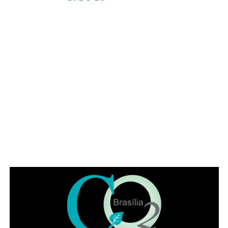
Manzoni (PL)
, que substituiu a
deputada Jaqueline
Silva (MDB)
, autora da iniciativa para a realização do
evento. Em seu pronunciamento, Manzoni, que é
advogado, alertou para a importância da categoria
durante o atual momento de “crise institucional que
assola o Brasil”. O deputado exaltou a categoria a se
posicionar, como em outros momentos históricos. “É
necessário que a advocacia se levante tendo em vista os
muitos direitos desrespeitados no Brasil, como, por
exemplo, a avocação de competência para abertura de
inquérito sem prerrogativa de foro”, citou o parlamentar.
Representando a Federação Nacional dos Institutos dos
Advogados, Eduardo Lycurgo ressaltou que “sempre que
as trevas se impuseram ou ameaçaram a sociedade os
advogados ajudam a iluminar o bom caminho”. No IADF,
segundo ele, a “categoria trabalha de braços dados na
disseminação da cultura jurídica para que a sociedade