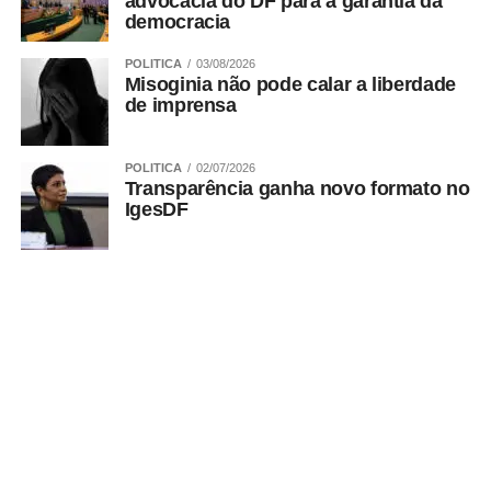
advocacia do DF para a garantia da
democracia
Bruno Sodré – Agência CLDF
POLITICA
03/08/2026
Misoginia não pode calar a liberdade
de imprensa
ADVERTISEMENT
POLITICA
02/07/2026
Transparência ganha novo formato no
IgesDF