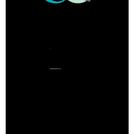
possa andar pelo caminho da correção”.
Leia Também:
Mulheres têm se
destacado em mandatos, diz diretora
do Legisla Brasil
Já o presidente da OAB-DF, Paulo Maurício Braz
Siqueira, destacou o trabalho conjunto com o IADF e a
importância da advocacia para a democracia. Ele
observou que o Instituto surgiu nos anos 70 quando a
“efervescência do tempo” exigia mais trabalho científico e
mais atuação da categoria. “É uma instituição que, até
hoje, trabalha conosco para que a nossa profissão seja
ainda mais respeitada”, argumentou o presidente.
ADVERTISEMENT