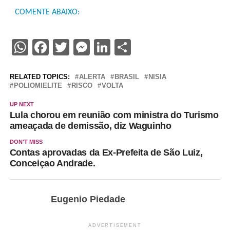
COMENTE ABAIXO:
WhatsApp
Facebook
Twitter
Messenger
LinkedIn
Share
RELATED TOPICS:
ALERTA
BRASIL
NISIA
POLIOMIELITE
RISCO
VOLTA
UP NEXT
Lula chorou em reunião com ministra do Turismo
ameaçada de demissão, diz Waguinho
DON'T MISS
Contas aprovadas da Ex-Prefeita de São Luiz,
Conceiçao Andrade.
Eugenio Piedade
ADVERTISEMENT