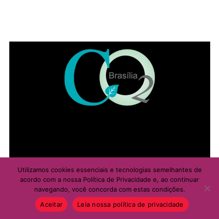
ADVERTISEMENT
Utilizamos cookies essenciais e tecnologias semelhantes de
acordo com a nossa Política de Privacidade e, ao continuar
navegando, você concorda com estas condições.
Aceitar
Leia nossa política de privacidade