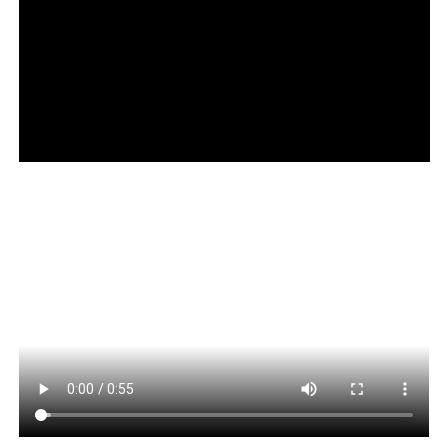
Siqueira afirmou ainda que, com uma advocacia forte e
bem representada e com a contribuição científica do
Instituto, há a expectativa de tempos melhores. “Que
tenhamos em 2026 um processo democrático limpo e
verdadeiro, em que a população possa dizer quem são
seus representantes, sem fake news, sem intervenção de