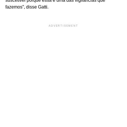
suscetível porque essa é uma das vigilâncias que
fazemos”, disse Gatti.
ADVERTISEMENT