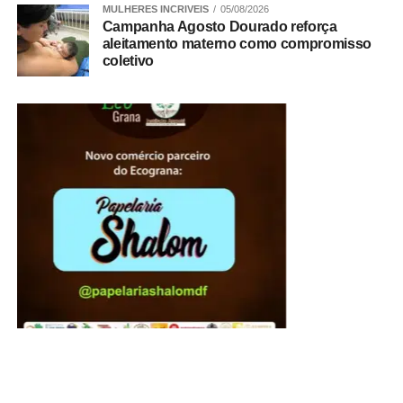
MULHERES INCRIVEIS
05/08/2026
Campanha Agosto Dourado reforça
aleitamento materno como compromisso
coletivo
A presidente do Instituto de Advogados do Distrito
Federal, Jaqueline de Domênico, agradeceu a
participação ativa de cada um daqueles que dedicaram
seu tempo e para que o órgão de se consolidasse como
uma das mais respeitadas instituições jurídicas do DF.
“Nossos agradecimentos a todos que, em diferentes
gerações, contribuíram para fortalecer uma instituição que