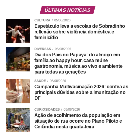
fora desse país, que seja exemplo e que orgulhe o nosso
país”, afirmou.
ÚLTIMAS NOTÍCIAS
CULTURA
05/08/2026
Durante a solenidade, foi apresentado um vídeo
Espetáculo leva a escolas de Sobradinho
institucional que mostra a trajetória do IADF no fomento
reflexão sobre violência doméstica e
do debate jurídico qualificado, pautado pela ética, pela
feminicídio
valorização da advocacia e pelo compromisso com a
DIVERSAS
05/08/2026
justiça e a cidadania. A instituição também destacou sua
Dia dos Pais no Papaya: do almoço em
contribuição para o aperfeiçoamento das políticas
família ao happy hour, casa reúne
públicas e para o fortalecimento da segurança jurídica no
gastronomia, música ao vivo e ambiente
para todas as gerações
DF.
SAÚDE
05/08/2026
Trabalho Coletivo
Campanha Multivacinação 2026: confira as
principais dúvidas sobre a imunização no
DF
ADVERTISEMENT
CURIOSIDADES
05/08/2026
Ação de acolhimento da população em
situação de rua ocorre no Plano Piloto e
Ceilândia nesta quarta-feira