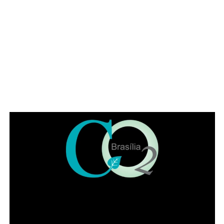
permanece fiel a seus princípios desde 1970. Celebrar os
56 anos do IADF é honrar aqueles que construíram a
nossa história, valorizar quem a mantém viva e renovar o
compromisso de fortalecer o IADF para as próximas
gerações”, pontuou Jaqueline.
Leia Também:
Primeira indígena a se
formar no sistema de cotas volta à
UnB com filhas matriculadas
Também participaram da solenidade a ministra
convocada do Superior Tribunal de Justiça (STJ) Nilsoni
de Freitas e o orador oficial da IADF, Pedro Gordilho. Ao
final do evento receberam homenagens os membros da
mesa da sessão solene, os integrantes da diretoria
executiva e demais advogados que participaram da
história da instituição.
Presidente honorário do IADF, Francisco Lacerda Neto