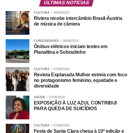
ÚLTIMAS NOTÍCIAS
remuneração bruta de R$ 16.030,94 e carga horária
mínima de 24 horas semanais. Candidatos devem ter
CULTURA
08/08/2026
Riviera recebe intercâmbio Brasil-Áustria
graduação em medicina reconhecida pelo MEC, registro
de música de câmera
no Conselho Regional de Medicina (CRM), residência
completa ou título de especialista em psiquiatria e
experiência mínima de seis meses na área.
CURIOSIDADES
08/08/2026
Ônibus elétricos iniciam testes em
Planaltina e Sobradinho
ADVERTISEMENT
CULTURA
07/08/2026
Revista Explanada Mulher estreia com foco
no protagonismo feminino, equidade e
diversidade
SAÚDE
07/08/2026
EXPOSIÇÃO À LUZ AZUL CONTRIBUI
PARA QUEDA DE SUICÍDIOS
CULTURA
07/08/2026
Festa de Santa Clara chega à 10ª edição e