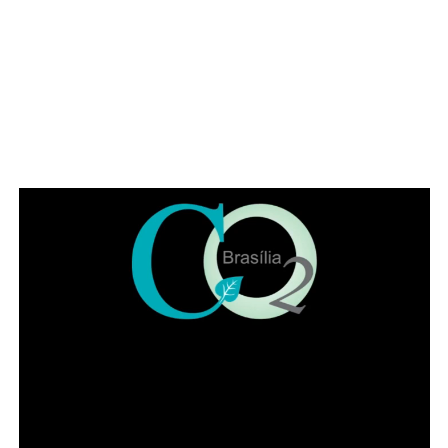
ADVERTISEMENT
Leia Também:
Rainha de bateria trans que lutou contra preconceito volta ao Anhembi