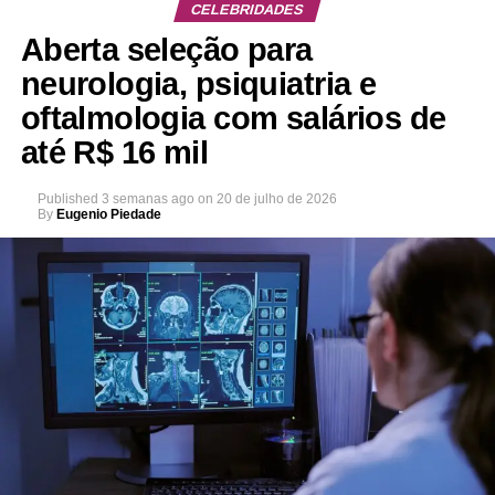
CELEBRIDADES
Aberta seleção para
neurologia, psiquiatria e
oftalmologia com salários de
até R$ 16 mil
Published
3 semanas ago
on
20 de julho de 2026
By
Eugenio Piedade