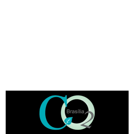
⇒ Técnico de enfermagem em neurologia
O
Edital nº 071/2026
prevê cadastro reserva com
remuneração bruta de R$ 3.405,40 e carga horária
mínima de 36 horas semanais. Para participar, é
necessário ter formação técnica em enfermagem
reconhecida pelo Ministério da Educação (MEC), registro
no Conselho Regional de Enfermagem (Coren) e
experiência mínima de seis meses na assistência a