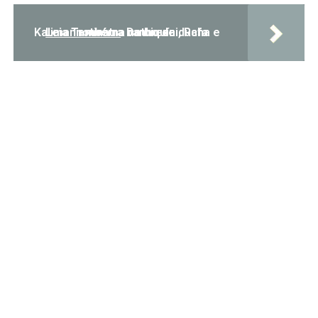
Leia Também:
De biquíni, Rafa Kalimann mostra banho de ducha e rotina na natureza