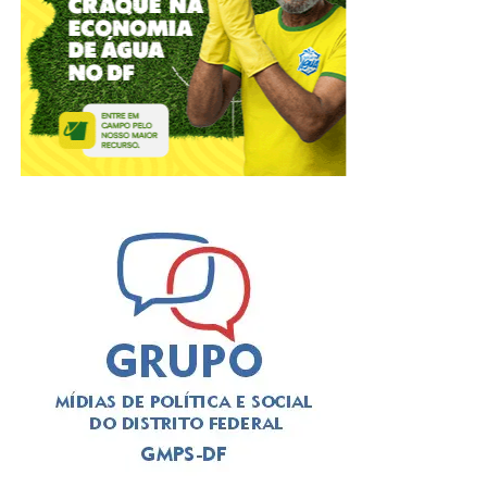
variam entre 24 e 36 horas semanais.
Os cargos oferecem benefícios como auxílio-transporte,
alimentação para jornadas superiores a seis horas,
auxílio-saúde, clube de benefícios com descontos em
estabelecimentos parceiros, abono semestral, folga no
mês de aniversário, folga para acompanhamento de
filho(a) em reunião escolar, auxílios maternidade e
paternidade estendidos e auxílio-funeral, conforme os
normativos internos e os acordos coletivos de trabalho.
Veja abaixo.
ADVERTISEMENT