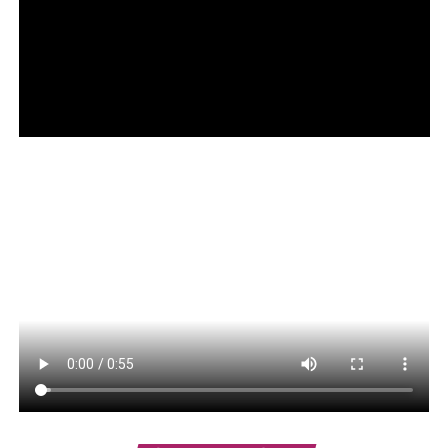
⇒ Psiquiatra
O
Edital nº 072/2026
contempla cadastro reserva com