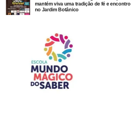
mantém viva uma tradição de fé e encontro
no Jardim Botânico
⇒ Oftalmologista
O
Edital nº 073/2026
prevê cadastro reserva com
remuneração de R$ 13.359,56 e jornada mínima de 24
horas semanais.
É necessário graduação em medicina reconhecida pelo
MEC, registro no CRM, residência ou título de
especialista em oftalmologia emitido pela Associação
Médica Brasileira (AMB) ou pelo Conselho Brasileiro de
Oftalmologia, além de experiência mínima de seis meses
na especialidade.