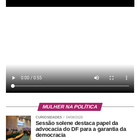
COMENTE ABAIXO:
WhatsApp
Facebook
Twitter
Messenger
LinkedIn
Share
MULHER NA POLÍTICA
CURIOSIDADES
04/08/2026
Sessão solene destaca papel da
advocacia do DF para a garantia da
democracia