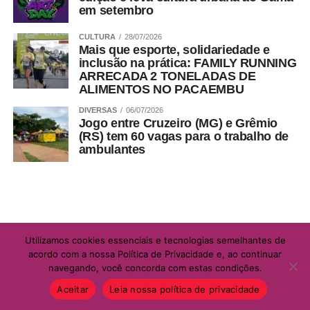
em setembro
CULTURA
28/07/2026
Mais que esporte, solidariedade e
inclusão na prática: FAMILY RUNNING
ARRECADA 2 TONELADAS DE
ALIMENTOS NO PACAEMBU
DIVERSAS
06/07/2026
Jogo entre Cruzeiro (MG) e Grêmio
(RS) tem 60 vagas para o trabalho de
ambulantes
Utilizamos cookies essenciais e tecnologias semelhantes de
acordo com a nossa Política de Privacidade e, ao continuar
navegando, você concorda com estas condições.
Aceitar
Leia nossa política de privacidade