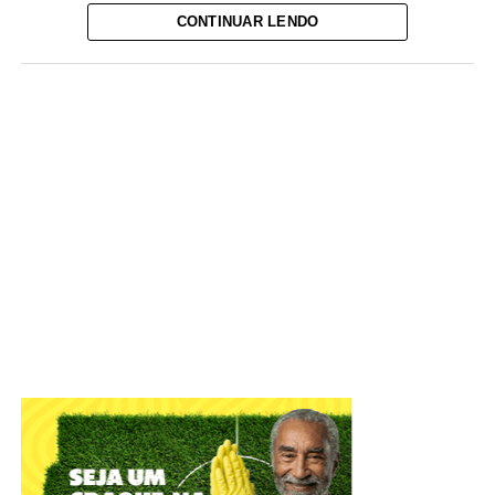
CONTINUAR LENDO
Técnicos de enfermagem em neurologia, psiquiatras e
oftalmologistas têm novas oportunidades em processos
seletivos destinados à formação de cadastro reserva, com
remunerações que chegam a R$ 16.030,94.
As contratações poderão ocorrer em regime
indeterminado, conforme a necessidade das unidades
administradas pelo instituto. As cargas horárias mínimas