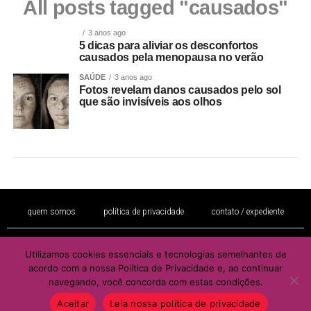
All posts tagged "causados"
3 anos ago
5 dicas para aliviar os desconfortos
causados pela menopausa no verão
SAÚDE
3 anos ago
Fotos revelam danos causados pelo sol
que são invisíveis aos olhos
quem somos
política de privacidade
contato / expediente
Utilizamos cookies essenciais e tecnologias semelhantes de
É proibida a reprodução total ou parcial de seu conteúdo sem a autorização
acordo com a nossa Política de Privacidade e, ao continuar
por escrito do autor e / ou editor
navegando, você concorda com estas condições.
Copyright © 2022 - Todos os direitos reservados ao PORTAL BRAZIL
MULHER
Aceitar
Leia nossa política de privacidade