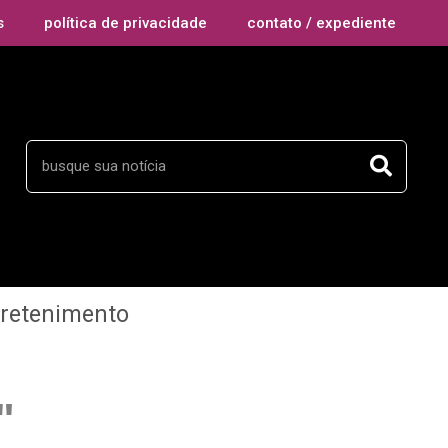
s
política de privacidade
contato / expediente
tretenimento
"