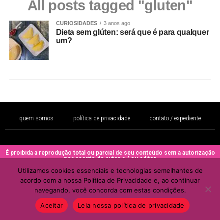
All posts tagged "gluten"
CURIOSIDADES
3 anos ago
Dieta sem glúten: será que é para qualquer
um?
quem somos
política de privacidade
contato / expediente
É proibida a reprodução total ou parcial de seu conteúdo sem a autorização
por escrito do autor e / ou editor
Utilizamos cookies essenciais e tecnologias semelhantes de
Copyright © 2022 - Todos os direitos reservados ao PORTAL BRAZIL
acordo com a nossa Política de Privacidade e, ao continuar
MULHER
navegando, você concorda com estas condições.
Aceitar
Leia nossa política de privacidade