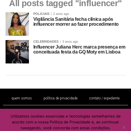
All posts tagged "influencer"
POLICIAIS
2 anos ago
Vigilância Sanitária fecha clínica após
influencer morrer ao fazer procedimento
CELEBRIDADES
3 anos ago
Influencer Juliana Herc marca presença em
conceituada festa da GQ Moty em Lisboa
quem somos
política de privacidade
contato / expediente
Utilizamos cookies essenciais e tecnologias semelhantes de
É proibida a reprodução total ou parcial de seu conteúdo sem a autorização
acordo com a nossa Política de Privacidade e, ao continuar
por escrito do autor e / ou editor
navegando, você concorda com estas condições.