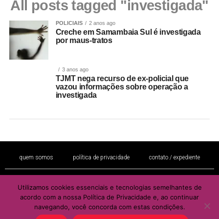
All posts tagged "investigada"
POLICIAIS
2 anos ago
Creche em Samambaia Sul é investigada
por maus-tratos
3 anos ago
TJMT nega recurso de ex-policial que
vazou informações sobre operação a
investigada
quem somos
política de privacidade
contato / expediente
Utilizamos cookies essenciais e tecnologias semelhantes de
É proibida a reprodução total ou parcial de seu conteúdo sem a autorização
acordo com a nossa Política de Privacidade e, ao continuar
por escrito do autor e / ou editor
navegando, você concorda com estas condições.
Copyright © 2022 - Todos os direitos reservados ao PORTAL BRAZIL