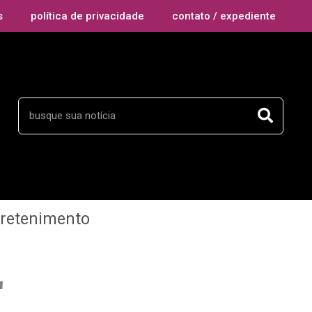
s
política de privacidade
contato / expediente
tretenimento
"