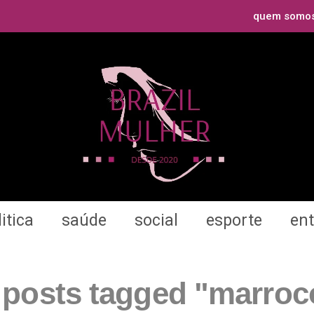
quem somo
itica
saúde
social
esporte
en
l posts tagged "marroc