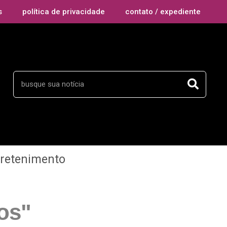
s
política de privacidade
contato / expediente
tretenimento
os"