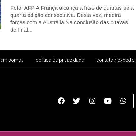
Foto: AFP A França alcança a fase de quartas pela
quarta edição consecutiva. Desta vez, medirá
forças com a Austrália Na conclusão das oitavas
de final...
uem somos
política de privacidade
contato / expedie