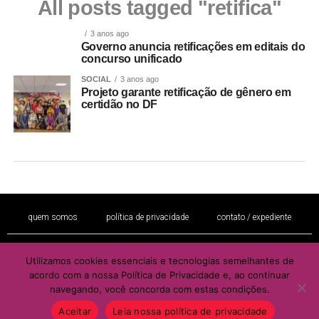
All posts tagged "retifica"
3 anos ago
Governo anuncia retificações em editais do
concurso unificado
SOCIAL
3 anos ago
Projeto garante retificação de gênero em
certidão no DF
quem somos
política de privacidade
contato / expediente
Utilizamos cookies essenciais e tecnologias semelhantes de
É proibida a reprodução total ou parcial de seu conteúdo sem a autorização
acordo com a nossa Política de Privacidade e, ao continuar
por escrito do autor e / ou editor
navegando, você concorda com estas condições.
Copyright © 2022 - Todos os direitos reservados ao PORTAL BRAZIL
MULHER
Aceitar
Leia nossa política de privacidade