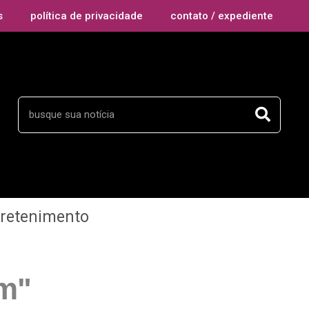
s
política de privacidade
contato / expediente
tretenimento
am"