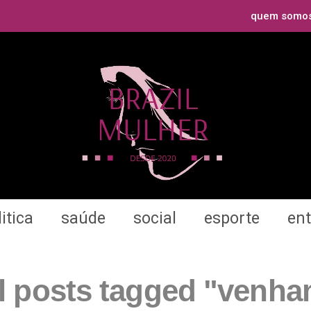
quem somo
itica
saúde
social
esporte
en
l posts tagged "venh