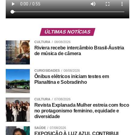
Antes de testar, é importante considerar possíveis
ÚLTIMAS NOTÍCIAS
sensibilidades cutâneas. Veja abaixo as principais
CULTURA
08/08/2026
vantagens desse uso combinado para quem lida com
Riviera recebe intercâmbio Brasil-Áustria
acne:
de música de câmera
CURIOSIDADES
08/08/2026
Ônibus elétricos iniciam testes em
Planaltina e Sobradinho
ADVERTISEMENT
CULTURA
07/08/2026
Revista Explanada Mulher estreia com foco
no protagonismo feminino, equidade e
diversidade
SAÚDE
07/08/2026
EXPOSIÇÃO À LUZ AZUL CONTRIBUI