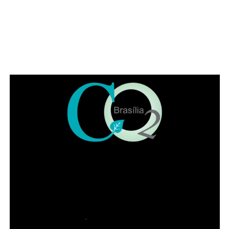
Recomenda-se sempre fazer um teste de sensibilidade
antes da primeira aplicação, principalmente em peles
reativas.
CRÉDITOS:
FOTO: Divulgação
ADVERTISEMENT