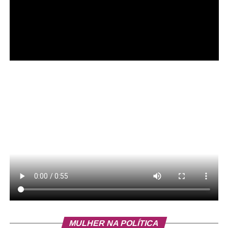
Aplique a mistura uniformemente sobre o rosto,
evitando a área dos olhos.
Deixe a máscara agir por um período de 20 a 30
minutos.
Enxágue abundantemente com água morna e
seque suavemente com uma toalha limpa.
Este tratamento natural pode ser repetido uma ou duas
vezes por semana, promovendo uma sensação agradável
de renovação. A máscara de argila e mel, ao equilibrar
limpeza e hidratação, ajuda a manter uma pele iluminada
e fortalecida, além de criar uma conexão entre o bem-
estar pessoal e os benefícios dos ingredientes naturais.
MULHER NA POLÍTICA