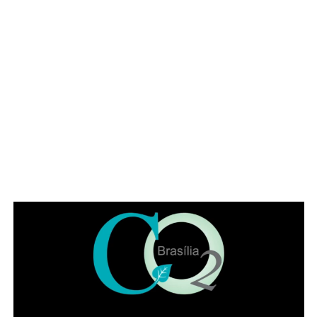
a passo em casa?
Preparar esta
máscara facial caseira
é simples e pode
facilmente entrar na rotina de cuidados semanais,
promovendo resultados visíveis em pouco tempo. Usar
ingredientes frescos e de boa qualidade intensifica seus
efeitos, sendo recomendado procurar por mel puro e
argila própria para uso cosmético, como a argila verde ou
branca.
ADVERTISEMENT