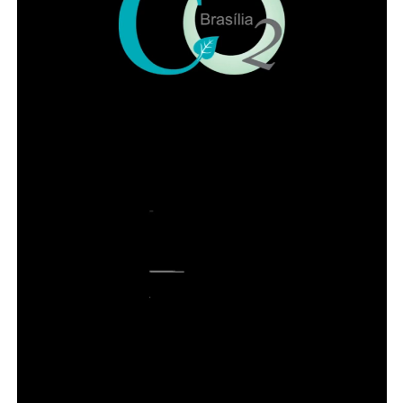
alternativa suave para peles sensíveis. O uso regular
pode ainda ajudar a revitalizar a barreira cutânea,
reforçando os mecanismos naturais de proteção da pele.
Leia Também:
‘Não tenho o
liberalismo de Paulo Guedes’, diz
Tebet em evento em São Paulo
A mistura de argila com mel
realmente pode ajudar no combate
à acne?
Sim, a mistura é conhecida por seus benefícios no auxílio
ao combate à acne. A argila purifica e elimina toxinas,
enquanto o mel, com propriedades antibacterianas e
antioxidantes, auxilia na cicatrização de inflações típicas