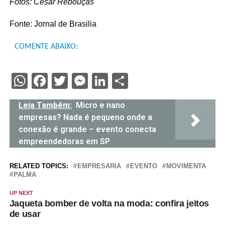
Fotos: César Rebouças
Fonte: Jornal de Brasilia
COMENTE ABAIXO:
WhatsApp
Facebook
Twitter
Messenger
LinkedIn
Share
Leia Também:
Micro e nano
empresas? Nada é pequeno onde a
conexão é grande – evento conecta
empreendedoras em SP
RELATED TOPICS:
EMPRESARIA
EVENTO
MOVIMENTA
PALMA
UP NEXT
Jaqueta bomber de volta na moda: confira jeitos
de usar